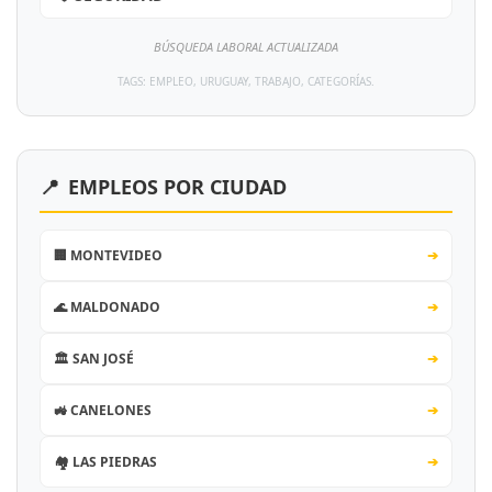
BÚSQUEDA LABORAL ACTUALIZADA
TAGS: EMPLEO, URUGUAY, TRABAJO, CATEGORÍAS.
📍
EMPLEOS POR CIUDAD
🏢 MONTEVIDEO
➔
🌊 MALDONADO
➔
🏛️ SAN JOSÉ
➔
🚜 CANELONES
➔
🏘️ LAS PIEDRAS
➔