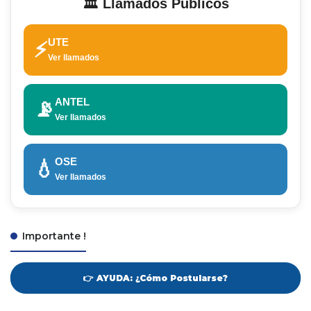
🏛️ Llamados Públicos
UTE
⚡
Ver llamados
ANTEL
📡
Ver llamados
OSE
💧
Ver llamados
Importante !
👉 AYUDA: ¿Cómo Postularse?