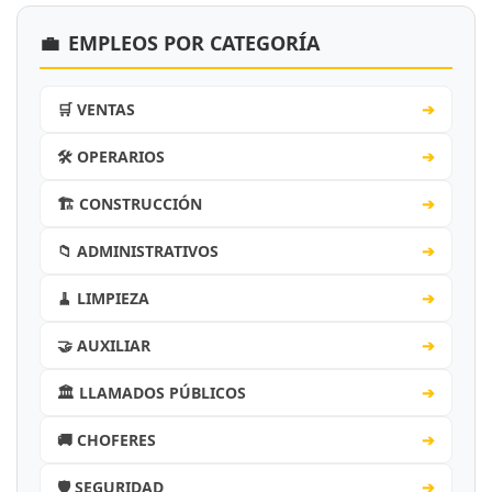
💼
EMPLEOS POR CATEGORÍA
🛒 VENTAS
➔
🛠️ OPERARIOS
➔
🏗️ CONSTRUCCIÓN
➔
📁 ADMINISTRATIVOS
➔
🧹 LIMPIEZA
➔
🤝 AUXILIAR
➔
🏛️ LLAMADOS PÚBLICOS
➔
🚚 CHOFERES
➔
🛡️ SEGURIDAD
➔