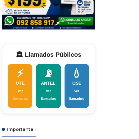
🏛️ Llamados Públicos
⚡
📡
💧
UTE
ANTEL
OSE
Ver
Ver
Ver
llamados
llamados
llamados
Importante !