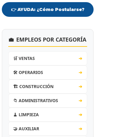
👉 AYUDA: ¿Cómo Postularse?
💼
EMPLEOS POR CATEGORÍA
🛒 VENTAS
➔
🛠️ OPERARIOS
➔
🏗️ CONSTRUCCIÓN
➔
📁 ADMINISTRATIVOS
➔
🧹 LIMPIEZA
➔
🤝 AUXILIAR
➔