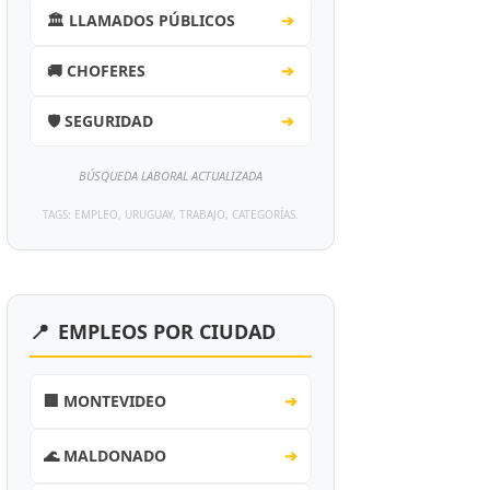
🏛️ LLAMADOS PÚBLICOS
➔
🚚 CHOFERES
➔
🛡️ SEGURIDAD
➔
BÚSQUEDA LABORAL ACTUALIZADA
TAGS: EMPLEO, URUGUAY, TRABAJO, CATEGORÍAS.
📍
EMPLEOS POR CIUDAD
🏢 MONTEVIDEO
➔
🌊 MALDONADO
➔