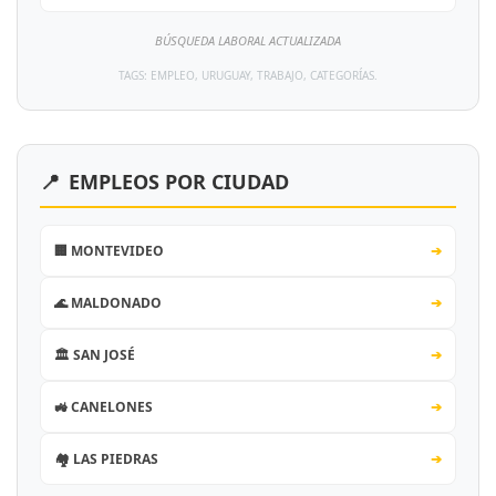
BÚSQUEDA LABORAL ACTUALIZADA
TAGS: EMPLEO, URUGUAY, TRABAJO, CATEGORÍAS.
📍
EMPLEOS POR CIUDAD
🏢 MONTEVIDEO
➔
🌊 MALDONADO
➔
🏛️ SAN JOSÉ
➔
🚜 CANELONES
➔
🏘️ LAS PIEDRAS
➔