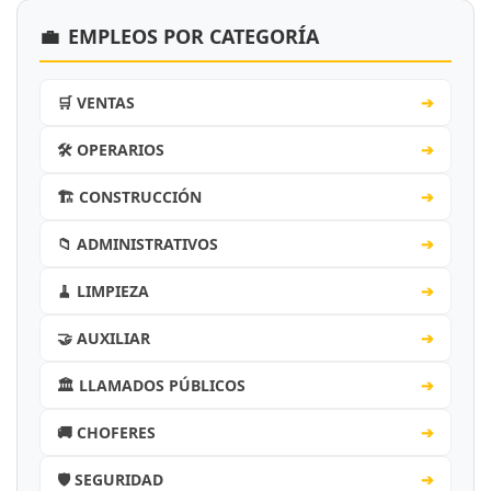
💼
EMPLEOS POR CATEGORÍA
🛒 VENTAS
➔
🛠️ OPERARIOS
➔
🏗️ CONSTRUCCIÓN
➔
📁 ADMINISTRATIVOS
➔
🧹 LIMPIEZA
➔
🤝 AUXILIAR
➔
🏛️ LLAMADOS PÚBLICOS
➔
🚚 CHOFERES
➔
🛡️ SEGURIDAD
➔