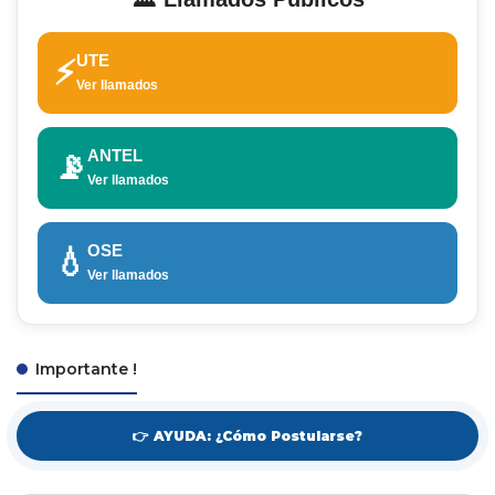
UTE
⚡
Ver llamados
ANTEL
📡
Ver llamados
OSE
💧
Ver llamados
Importante !
👉 AYUDA: ¿Cómo Postularse?