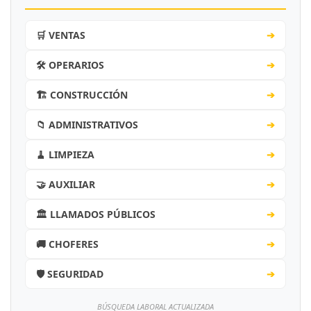
🛒 VENTAS
➔
🛠️ OPERARIOS
➔
🏗️ CONSTRUCCIÓN
➔
📁 ADMINISTRATIVOS
➔
🧹 LIMPIEZA
➔
🤝 AUXILIAR
➔
🏛️ LLAMADOS PÚBLICOS
➔
🚚 CHOFERES
➔
🛡️ SEGURIDAD
➔
BÚSQUEDA LABORAL ACTUALIZADA