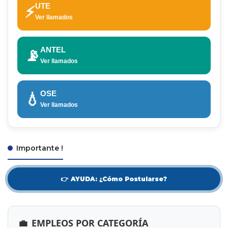
UTE
⚡
Ver llamados
ANTEL
📡
Ver llamados
OSE
💧
Ver llamados
Importante !
👉 AYUDA: ¿Cómo Postularse?
💼
EMPLEOS POR CATEGORÍA