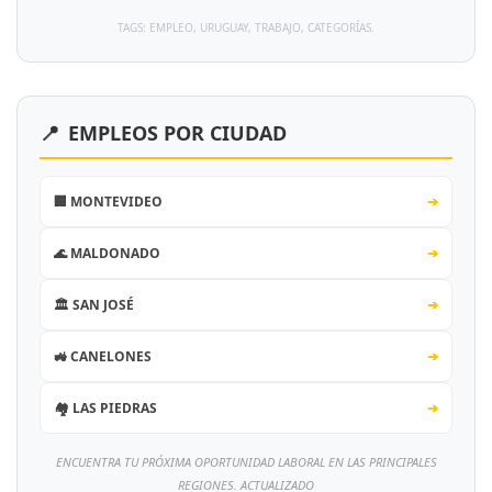
TAGS: EMPLEO, URUGUAY, TRABAJO, CATEGORÍAS.
📍
EMPLEOS POR CIUDAD
🏢 MONTEVIDEO
➔
🌊 MALDONADO
➔
🏛️ SAN JOSÉ
➔
🚜 CANELONES
➔
🏘️ LAS PIEDRAS
➔
ENCUENTRA TU PRÓXIMA OPORTUNIDAD LABORAL EN LAS PRINCIPALES
REGIONES. ACTUALIZADO