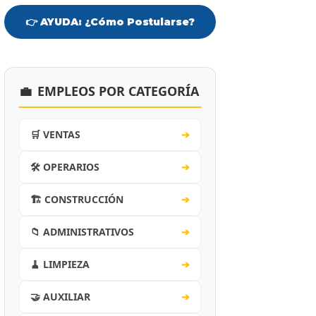
👉 AYUDA: ¿Cómo Postularse?
💼
EMPLEOS POR CATEGORÍA
🛒 VENTAS
➔
🛠️ OPERARIOS
➔
🏗️ CONSTRUCCIÓN
➔
📁 ADMINISTRATIVOS
➔
🧹 LIMPIEZA
➔
🤝 AUXILIAR
➔