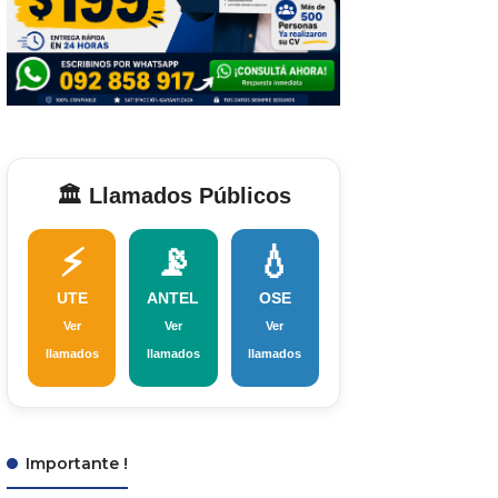
🏛️ Llamados Públicos
⚡
📡
💧
UTE
ANTEL
OSE
Ver
Ver
Ver
llamados
llamados
llamados
Importante !