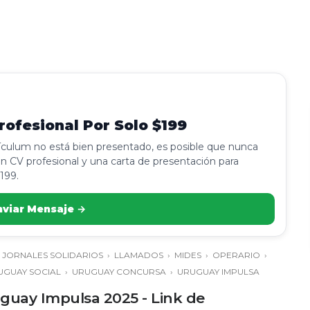
ofesional Por Solo $199
rículum no está bien presentado, es posible que nunca
n CV profesional y una carta de presentación para
199.
nviar Mensaje →
›
JORNALES SOLIDARIOS
›
LLAMADOS
›
MIDES
›
OPERARIO
›
UGUAY SOCIAL
›
URUGUAY CONCURSA
›
URUGUAY IMPULSA
ruguay Impulsa 2025 - Link de