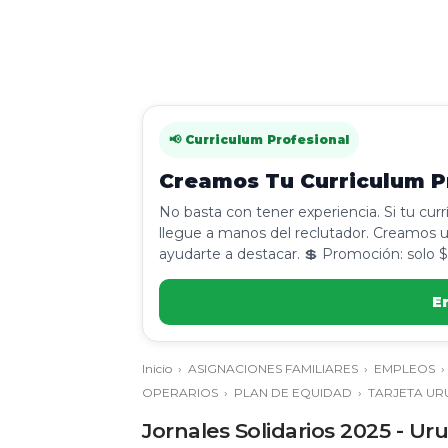
📢 Curriculum Profesional
Creamos Tu Curriculum Pr
No basta con tener experiencia. Si tu cur
llegue a manos del reclutador. Creamos u
ayudarte a destacar. 💲 Promoción: solo $
E
Inicio
›
ASIGNACIONES FAMILIARES
›
EMPLEOS
OPERARIOS
›
PLAN DE EQUIDAD
›
TARJETA UR
Jornales Solidarios 2025 - U