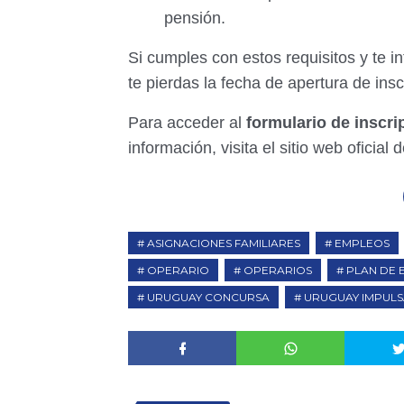
pensión.
Si cumples con estos requisitos y te i
te pierdas la fecha de apertura de insc
Para acceder al
formulario de inscr
información, visita el sitio web oficia
ASIGNACIONES FAMILIARES
EMPLEOS
OPERARIO
OPERARIOS
PLAN DE 
URUGUAY CONCURSA
URUGUAY IMPUL