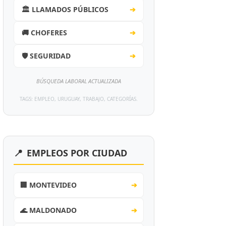
🏛️ LLAMADOS PÚBLICOS
➔
🚚 CHOFERES
➔
🛡️ SEGURIDAD
➔
BÚSQUEDA LABORAL ACTUALIZADA
TAGS: EMPLEO, URUGUAY, TRABAJO, CATEGORÍAS.
📍
EMPLEOS POR CIUDAD
🏢 MONTEVIDEO
➔
🌊 MALDONADO
➔