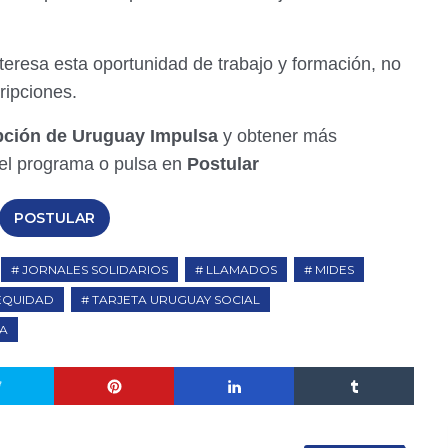
nteresa esta oportunidad de trabajo y formación, no
ripciones.
ipción de Uruguay Impulsa
y obtener más
l del programa o pulsa en
Postular
POSTULAR
JORNALES SOLIDARIOS
LLAMADOS
MIDES
EQUIDAD
TARJETA URUGUAY SOCIAL
SA