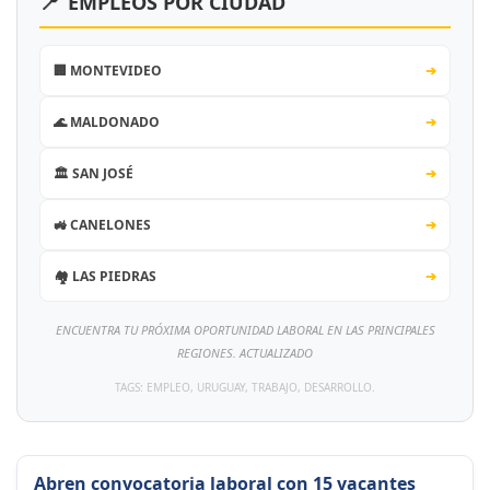
📍
EMPLEOS POR CIUDAD
🏢 MONTEVIDEO
➔
🌊 MALDONADO
➔
🏛️ SAN JOSÉ
➔
🚜 CANELONES
➔
🏘️ LAS PIEDRAS
➔
ENCUENTRA TU PRÓXIMA OPORTUNIDAD LABORAL EN LAS PRINCIPALES
REGIONES. ACTUALIZADO
TAGS: EMPLEO, URUGUAY, TRABAJO, DESARROLLO.
Abren convocatoria laboral con 15 vacantes