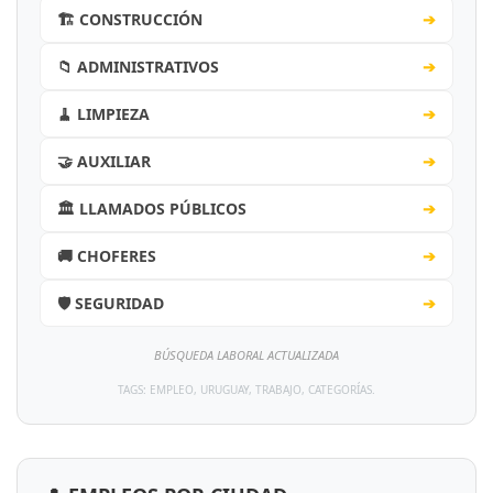
🏗️ CONSTRUCCIÓN
➔
📁 ADMINISTRATIVOS
➔
🧹 LIMPIEZA
➔
🤝 AUXILIAR
➔
🏛️ LLAMADOS PÚBLICOS
➔
🚚 CHOFERES
➔
🛡️ SEGURIDAD
➔
BÚSQUEDA LABORAL ACTUALIZADA
TAGS: EMPLEO, URUGUAY, TRABAJO, CATEGORÍAS.