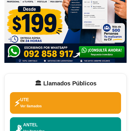
🏛️ Llamados Públicos
UTE
⚡
Ver llamados
ANTEL
📡