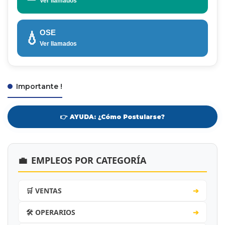
Ver llamados
OSE
💧
Ver llamados
Importante !
👉 AYUDA: ¿Cómo Postularse?
💼
EMPLEOS POR CATEGORÍA
🛒 VENTAS
➔
🛠️ OPERARIOS
➔