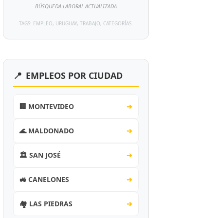
BÚSQUEDA LABORAL ACTUALIZADA
TAGS: EMPLEO, URUGUAY, TRABAJO, CATEGORÍAS.
📍
EMPLEOS POR CIUDAD
🏢 MONTEVIDEO
➔
🌊 MALDONADO
➔
🏛️ SAN JOSÉ
➔
🚜 CANELONES
➔
🏘️ LAS PIEDRAS
➔