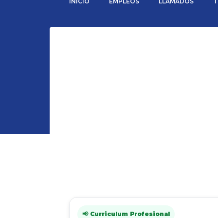
INICIO
EMPLEOS
LLAMADOS
T
📢 Curriculum Profesional