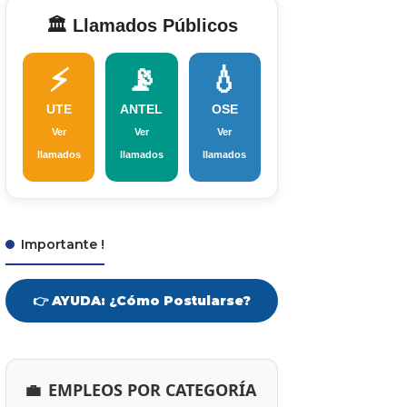
🏛️ Llamados Públicos
⚡
📡
💧
UTE
ANTEL
OSE
Ver
Ver
Ver
llamados
llamados
llamados
Importante !
👉 AYUDA: ¿Cómo Postularse?
💼
EMPLEOS POR CATEGORÍA