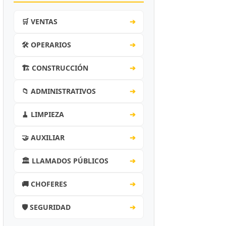
🛒 VENTAS
➔
🛠️ OPERARIOS
➔
🏗️ CONSTRUCCIÓN
➔
📁 ADMINISTRATIVOS
➔
🧹 LIMPIEZA
➔
🤝 AUXILIAR
➔
🏛️ LLAMADOS PÚBLICOS
➔
🚚 CHOFERES
➔
🛡️ SEGURIDAD
➔