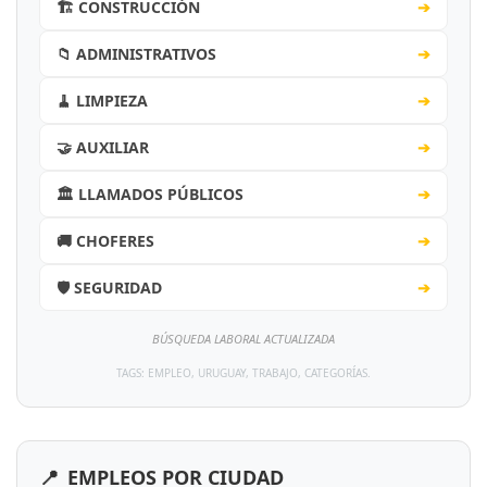
🏗️ CONSTRUCCIÓN
➔
📁 ADMINISTRATIVOS
➔
🧹 LIMPIEZA
➔
🤝 AUXILIAR
➔
🏛️ LLAMADOS PÚBLICOS
➔
🚚 CHOFERES
➔
🛡️ SEGURIDAD
➔
BÚSQUEDA LABORAL ACTUALIZADA
TAGS: EMPLEO, URUGUAY, TRABAJO, CATEGORÍAS.
📍
EMPLEOS POR CIUDAD