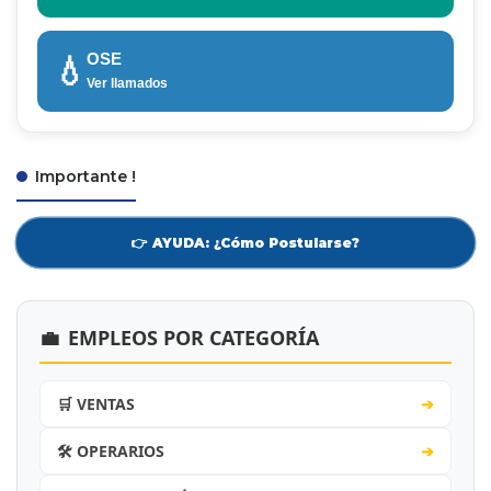
OSE
💧
Ver llamados
Importante !
👉 AYUDA: ¿Cómo Postularse?
💼
EMPLEOS POR CATEGORÍA
🛒 VENTAS
➔
🛠️ OPERARIOS
➔