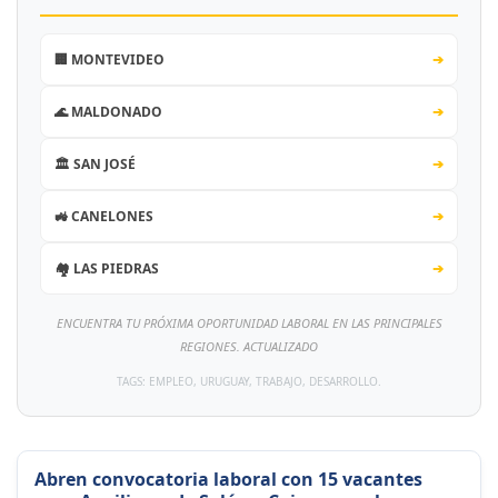
🏢 MONTEVIDEO
➔
🌊 MALDONADO
➔
🏛️ SAN JOSÉ
➔
🚜 CANELONES
➔
🏘️ LAS PIEDRAS
➔
ENCUENTRA TU PRÓXIMA OPORTUNIDAD LABORAL EN LAS PRINCIPALES
REGIONES. ACTUALIZADO
TAGS: EMPLEO, URUGUAY, TRABAJO, DESARROLLO.
Abren convocatoria laboral con 15 vacantes