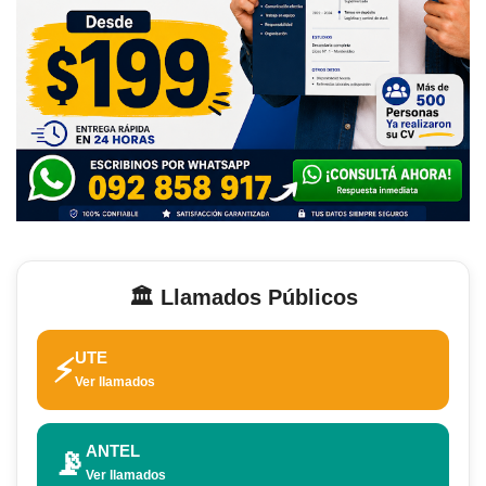
🏛️ Llamados Públicos
UTE
⚡
Ver llamados
ANTEL
📡
Ver llamados