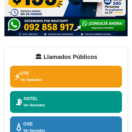
🏛️ Llamados Públicos
UTE
⚡
Ver llamados
ANTEL
📡
Ver llamados
OSE
💧
Ver llamados