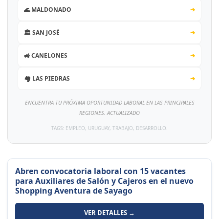
🌊 MALDONADO
➔
🏛️ SAN JOSÉ
➔
🚜 CANELONES
➔
🏘️ LAS PIEDRAS
➔
ENCUENTRA TU PRÓXIMA OPORTUNIDAD LABORAL EN LAS PRINCIPALES
REGIONES. ACTUALIZADO
TAGS: EMPLEO, URUGUAY, TRABAJO, DESARROLLO.
Abren convocatoria laboral con 15 vacantes
para Auxiliares de Salón y Cajeros en el nuevo
Shopping Aventura de Sayago
VER DETALLES →