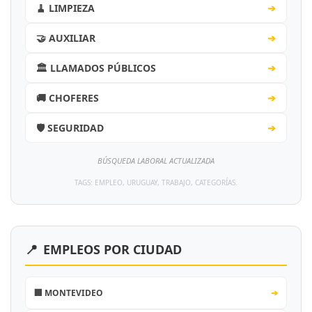
🧹 LIMPIEZA
➔
🤝 AUXILIAR
➔
🏛️ LLAMADOS PÚBLICOS
➔
🚚 CHOFERES
➔
🛡️ SEGURIDAD
➔
BÚSQUEDA LABORAL ACTUALIZADA
TAGS: EMPLEO, URUGUAY, TRABAJO, CATEGORÍAS.
📍
EMPLEOS POR CIUDAD
🏢 MONTEVIDEO
➔