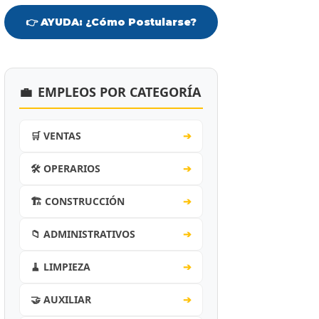
👉 AYUDA: ¿Cómo Postularse?
💼
EMPLEOS POR CATEGORÍA
🛒 VENTAS
➔
🛠️ OPERARIOS
➔
🏗️ CONSTRUCCIÓN
➔
📁 ADMINISTRATIVOS
➔
🧹 LIMPIEZA
➔
🤝 AUXILIAR
➔