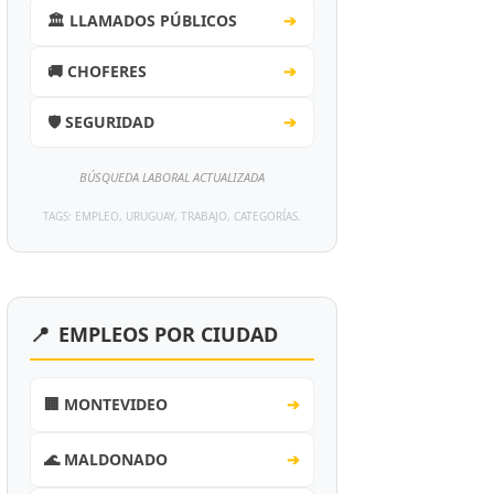
🏛️ LLAMADOS PÚBLICOS
➔
🚚 CHOFERES
➔
🛡️ SEGURIDAD
➔
BÚSQUEDA LABORAL ACTUALIZADA
TAGS: EMPLEO, URUGUAY, TRABAJO, CATEGORÍAS.
📍
EMPLEOS POR CIUDAD
🏢 MONTEVIDEO
➔
🌊 MALDONADO
➔