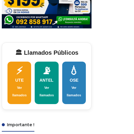
🏛️ Llamados Públicos
⚡
📡
💧
UTE
ANTEL
OSE
Ver
Ver
Ver
llamados
llamados
llamados
Importante !