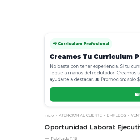
📢 Curriculum Profesional
Creamos Tu Curriculum Pr
No basta con tener experiencia. Si tu cur
llegue a manos del reclutador. Creamos u
ayudarte a destacar. 💲 Promoción: solo $
E
Inicio
›
ATENCION AL CLIENTE
›
EMPLEOS
›
VEN
Oportunidad Laboral: Ejecuti
Publicado
11:18