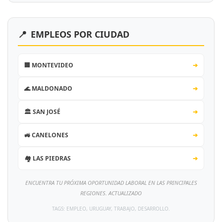
📍
EMPLEOS POR CIUDAD
🏢 MONTEVIDEO
➔
🌊 MALDONADO
➔
🏛️ SAN JOSÉ
➔
🚜 CANELONES
➔
🏘️ LAS PIEDRAS
➔
ENCUENTRA TU PRÓXIMA OPORTUNIDAD LABORAL EN LAS PRINCIPALES
REGIONES. ACTUALIZADO
TAGS: EMPLEO, URUGUAY, TRABAJO, DESARROLLO.