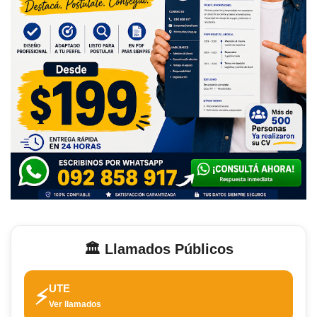
🏛️ Llamados Públicos
UTE
⚡
Ver llamados