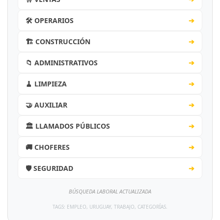
🛠️ OPERARIOS
➔
🏗️ CONSTRUCCIÓN
➔
📁 ADMINISTRATIVOS
➔
🧹 LIMPIEZA
➔
🤝 AUXILIAR
➔
🏛️ LLAMADOS PÚBLICOS
➔
🚚 CHOFERES
➔
🛡️ SEGURIDAD
➔
BÚSQUEDA LABORAL ACTUALIZADA
TAGS: EMPLEO, URUGUAY, TRABAJO, CATEGORÍAS.