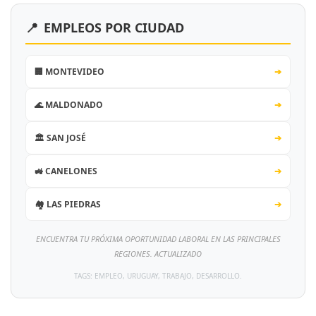
📍
EMPLEOS POR CIUDAD
🏢 MONTEVIDEO
➔
🌊 MALDONADO
➔
🏛️ SAN JOSÉ
➔
🚜 CANELONES
➔
🏘️ LAS PIEDRAS
➔
ENCUENTRA TU PRÓXIMA OPORTUNIDAD LABORAL EN LAS PRINCIPALES
REGIONES. ACTUALIZADO
TAGS: EMPLEO, URUGUAY, TRABAJO, DESARROLLO.