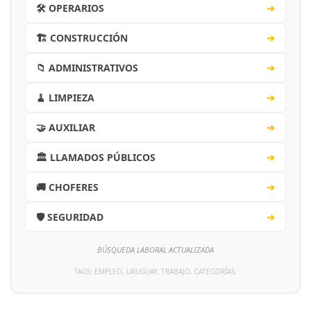
🛠️ OPERARIOS
➔
🏗️ CONSTRUCCIÓN
➔
📁 ADMINISTRATIVOS
➔
🧹 LIMPIEZA
➔
🤝 AUXILIAR
➔
🏛️ LLAMADOS PÚBLICOS
➔
🚚 CHOFERES
➔
🛡️ SEGURIDAD
➔
BÚSQUEDA LABORAL ACTUALIZADA
TAGS: EMPLEO, URUGUAY, TRABAJO, CATEGORÍAS.