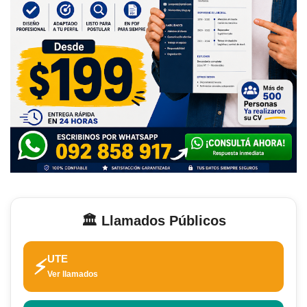
🏛️ Llamados Públicos
UTE
⚡
Ver llamados