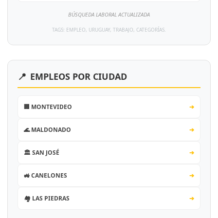
BÚSQUEDA LABORAL ACTUALIZADA
TAGS: EMPLEO, URUGUAY, TRABAJO, CATEGORÍAS.
📍
EMPLEOS POR CIUDAD
🏢 MONTEVIDEO
➔
🌊 MALDONADO
➔
🏛️ SAN JOSÉ
➔
🚜 CANELONES
➔
🏘️ LAS PIEDRAS
➔