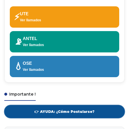
UTE
⚡
Ver llamados
ANTEL
📡
Ver llamados
OSE
💧
Ver llamados
Importante !
👉 AYUDA: ¿Cómo Postularse?