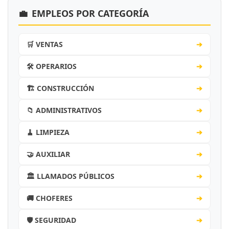
💼
EMPLEOS POR CATEGORÍA
🛒 VENTAS
➔
🛠️ OPERARIOS
➔
🏗️ CONSTRUCCIÓN
➔
📁 ADMINISTRATIVOS
➔
🧹 LIMPIEZA
➔
🤝 AUXILIAR
➔
🏛️ LLAMADOS PÚBLICOS
➔
🚚 CHOFERES
➔
🛡️ SEGURIDAD
➔