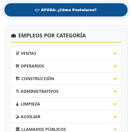
👉 AYUDA: ¿Cómo Postularse?
💼
EMPLEOS POR CATEGORÍA
🛒 VENTAS
➔
🛠️ OPERARIOS
➔
🏗️ CONSTRUCCIÓN
➔
📁 ADMINISTRATIVOS
➔
🧹 LIMPIEZA
➔
🤝 AUXILIAR
➔
🏛️ LLAMADOS PÚBLICOS
➔