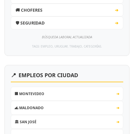
🚚 CHOFERES
➔
🛡️ SEGURIDAD
➔
BÚSQUEDA LABORAL ACTUALIZADA
TAGS: EMPLEO, URUGUAY, TRABAJO, CATEGORÍAS.
📍
EMPLEOS POR CIUDAD
🏢 MONTEVIDEO
➔
🌊 MALDONADO
➔
🏛️ SAN JOSÉ
➔