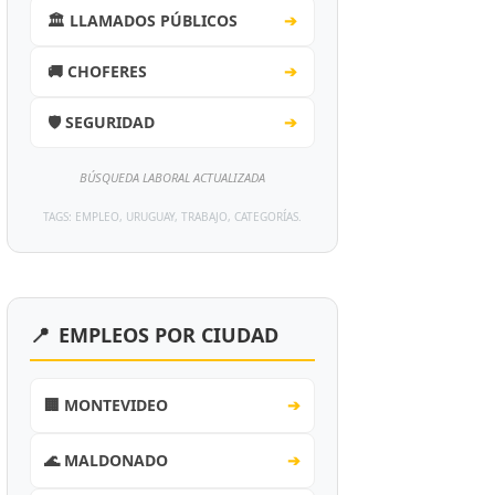
🏛️ LLAMADOS PÚBLICOS
➔
🚚 CHOFERES
➔
🛡️ SEGURIDAD
➔
BÚSQUEDA LABORAL ACTUALIZADA
TAGS: EMPLEO, URUGUAY, TRABAJO, CATEGORÍAS.
📍
EMPLEOS POR CIUDAD
🏢 MONTEVIDEO
➔
🌊 MALDONADO
➔