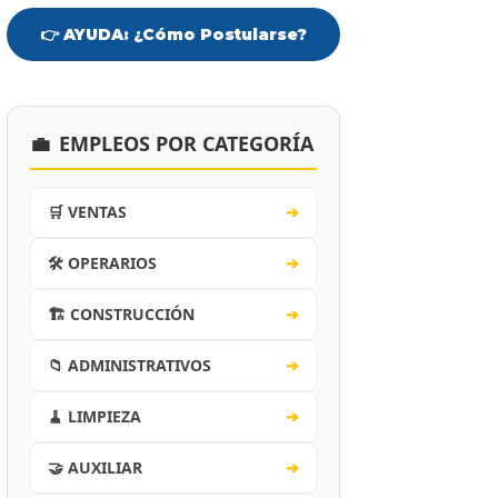
👉 AYUDA: ¿Cómo Postularse?
💼
EMPLEOS POR CATEGORÍA
🛒 VENTAS
➔
🛠️ OPERARIOS
➔
🏗️ CONSTRUCCIÓN
➔
📁 ADMINISTRATIVOS
➔
🧹 LIMPIEZA
➔
🤝 AUXILIAR
➔