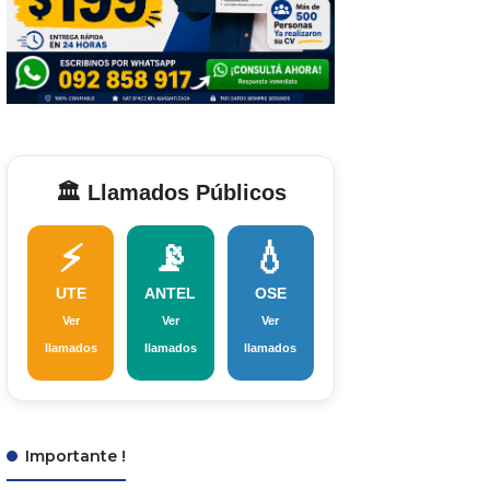
🏛️ Llamados Públicos
⚡
📡
💧
UTE
ANTEL
OSE
Ver
Ver
Ver
llamados
llamados
llamados
Importante !