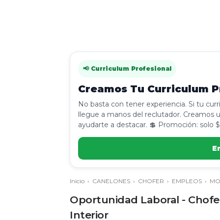
📢 Curriculum Profesional
Creamos Tu Curriculum Pr
No basta con tener experiencia. Si tu cur
llegue a manos del reclutador. Creamos u
ayudarte a destacar. 💲 Promoción: solo $
E
Inicio
›
CANELONES
›
CHOFER
›
EMPLEOS
›
MO
Oportunidad Laboral - Chofer
Interior