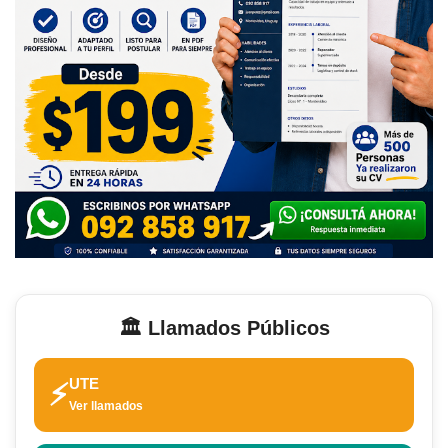
🏛️ Llamados Públicos
UTE
⚡
Ver llamados