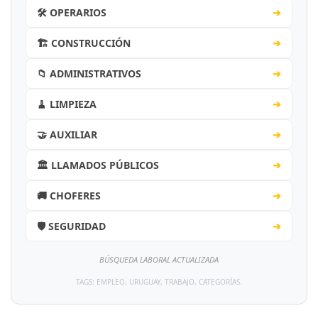
🛠️ OPERARIOS
➔
🏗️ CONSTRUCCIÓN
➔
📁 ADMINISTRATIVOS
➔
🧹 LIMPIEZA
➔
🤝 AUXILIAR
➔
🏛️ LLAMADOS PÚBLICOS
➔
🚚 CHOFERES
➔
🛡️ SEGURIDAD
➔
BÚSQUEDA LABORAL ACTUALIZADA
TAGS: EMPLEO, URUGUAY, TRABAJO, CATEGORÍAS.