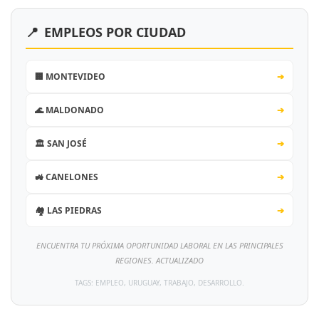
📍
EMPLEOS POR CIUDAD
🏢 MONTEVIDEO
➔
🌊 MALDONADO
➔
🏛️ SAN JOSÉ
➔
🚜 CANELONES
➔
🏘️ LAS PIEDRAS
➔
ENCUENTRA TU PRÓXIMA OPORTUNIDAD LABORAL EN LAS PRINCIPALES
REGIONES. ACTUALIZADO
TAGS: EMPLEO, URUGUAY, TRABAJO, DESARROLLO.