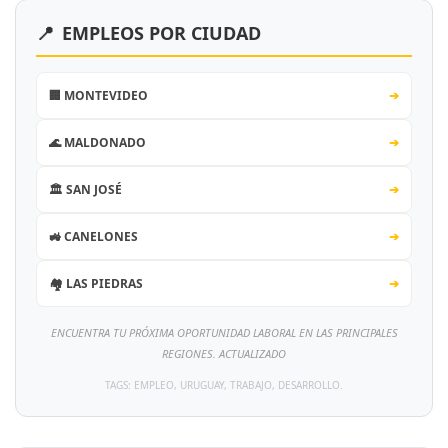
📍
EMPLEOS POR CIUDAD
🏢 MONTEVIDEO
➔
🌊 MALDONADO
➔
🏛️ SAN JOSÉ
➔
🚜 CANELONES
➔
🏘️ LAS PIEDRAS
➔
ENCUENTRA TU PRÓXIMA OPORTUNIDAD LABORAL EN LAS PRINCIPALES
REGIONES. ACTUALIZADO
TAGS: EMPLEO, URUGUAY, TRABAJO, DESARROLLO.