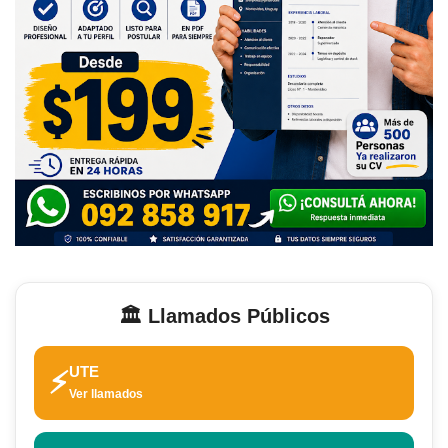
🏛️ Llamados Públicos
UTE
⚡
Ver llamados