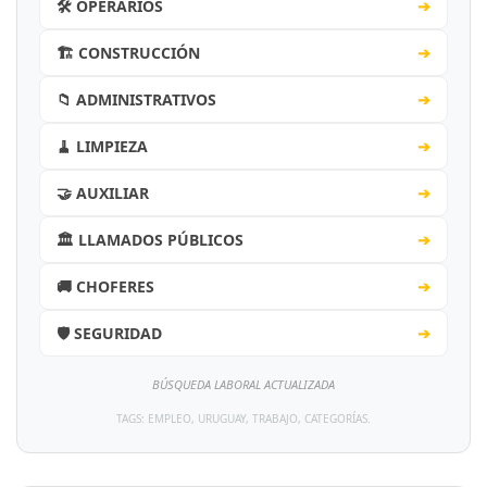
🛠️ OPERARIOS
➔
🏗️ CONSTRUCCIÓN
➔
📁 ADMINISTRATIVOS
➔
🧹 LIMPIEZA
➔
🤝 AUXILIAR
➔
🏛️ LLAMADOS PÚBLICOS
➔
🚚 CHOFERES
➔
🛡️ SEGURIDAD
➔
BÚSQUEDA LABORAL ACTUALIZADA
TAGS: EMPLEO, URUGUAY, TRABAJO, CATEGORÍAS.