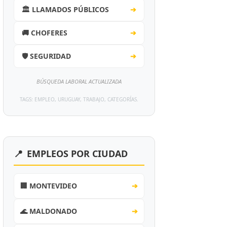
🏛️ LLAMADOS PÚBLICOS
➔
🚚 CHOFERES
➔
🛡️ SEGURIDAD
➔
BÚSQUEDA LABORAL ACTUALIZADA
TAGS: EMPLEO, URUGUAY, TRABAJO, CATEGORÍAS.
📍
EMPLEOS POR CIUDAD
🏢 MONTEVIDEO
➔
🌊 MALDONADO
➔