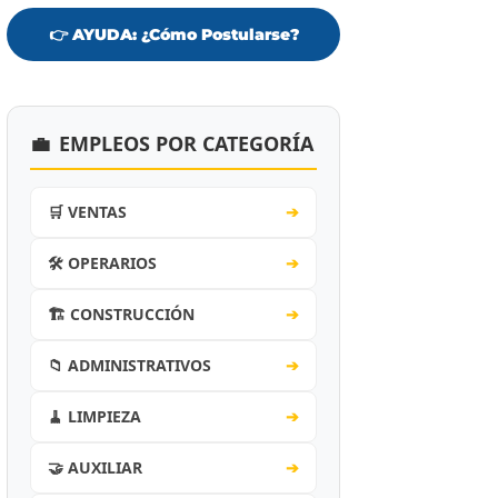
👉 AYUDA: ¿Cómo Postularse?
💼
EMPLEOS POR CATEGORÍA
🛒 VENTAS
➔
🛠️ OPERARIOS
➔
🏗️ CONSTRUCCIÓN
➔
📁 ADMINISTRATIVOS
➔
🧹 LIMPIEZA
➔
🤝 AUXILIAR
➔