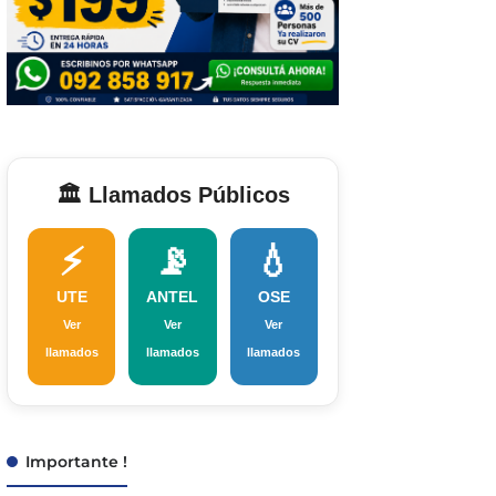
🏛️ Llamados Públicos
⚡
📡
💧
UTE
ANTEL
OSE
Ver
Ver
Ver
llamados
llamados
llamados
Importante !