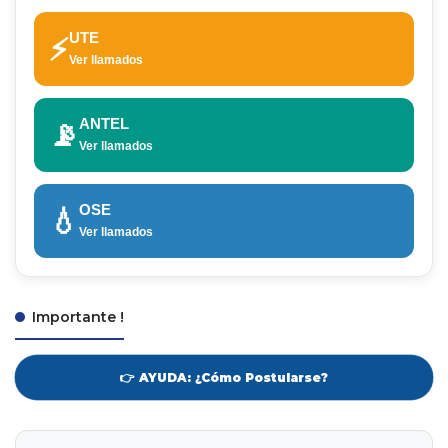
UTE
⚡
Ver llamados
ANTEL
📡
Ver llamados
OSE
💧
Ver llamados
Importante !
👉 AYUDA: ¿Cómo Postularse?