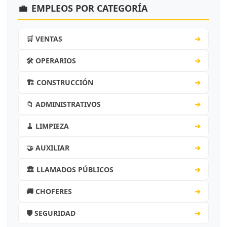
💼
EMPLEOS POR CATEGORÍA
🛒 VENTAS
➔
🛠️ OPERARIOS
➔
🏗️ CONSTRUCCIÓN
➔
📁 ADMINISTRATIVOS
➔
🧹 LIMPIEZA
➔
🤝 AUXILIAR
➔
🏛️ LLAMADOS PÚBLICOS
➔
🚚 CHOFERES
➔
🛡️ SEGURIDAD
➔