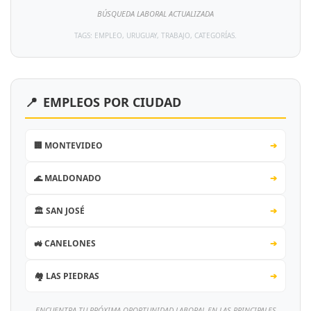
BÚSQUEDA LABORAL ACTUALIZADA
TAGS: EMPLEO, URUGUAY, TRABAJO, CATEGORÍAS.
📍
EMPLEOS POR CIUDAD
🏢 MONTEVIDEO
➔
🌊 MALDONADO
➔
🏛️ SAN JOSÉ
➔
🚜 CANELONES
➔
🏘️ LAS PIEDRAS
➔
ENCUENTRA TU PRÓXIMA OPORTUNIDAD LABORAL EN LAS PRINCIPALES