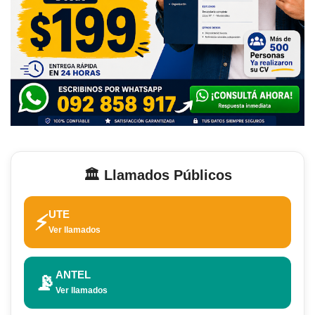
🏛️ Llamados Públicos
UTE
⚡
Ver llamados
ANTEL
📡
Ver llamados