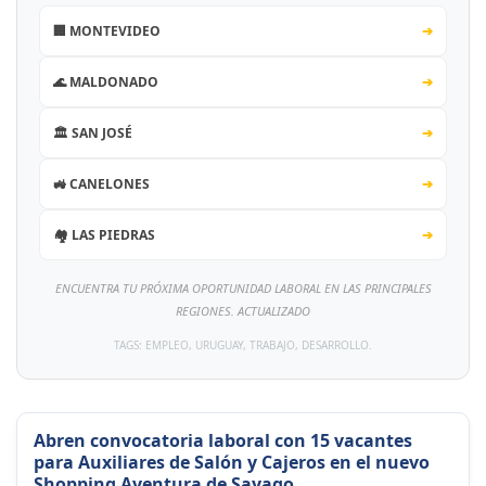
🏢 MONTEVIDEO
➔
🌊 MALDONADO
➔
🏛️ SAN JOSÉ
➔
🚜 CANELONES
➔
🏘️ LAS PIEDRAS
➔
ENCUENTRA TU PRÓXIMA OPORTUNIDAD LABORAL EN LAS PRINCIPALES
REGIONES. ACTUALIZADO
TAGS: EMPLEO, URUGUAY, TRABAJO, DESARROLLO.
Abren convocatoria laboral con 15 vacantes
para Auxiliares de Salón y Cajeros en el nuevo
Shopping Aventura de Sayago