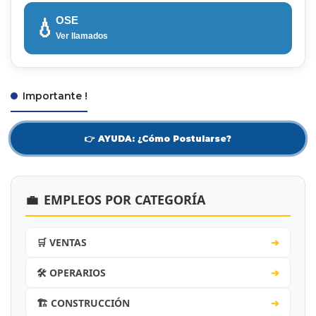
OSE
💧
Ver llamados
Importante !
👉 AYUDA: ¿Cómo Postularse?
💼
EMPLEOS POR CATEGORÍA
🛒 VENTAS
➔
🛠️ OPERARIOS
➔
🏗️ CONSTRUCCIÓN
➔