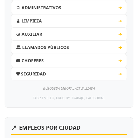
📁 ADMINISTRATIVOS
➔
🧹 LIMPIEZA
➔
🤝 AUXILIAR
➔
🏛️ LLAMADOS PÚBLICOS
➔
🚚 CHOFERES
➔
🛡️ SEGURIDAD
➔
BÚSQUEDA LABORAL ACTUALIZADA
TAGS: EMPLEO, URUGUAY, TRABAJO, CATEGORÍAS.
📍
EMPLEOS POR CIUDAD