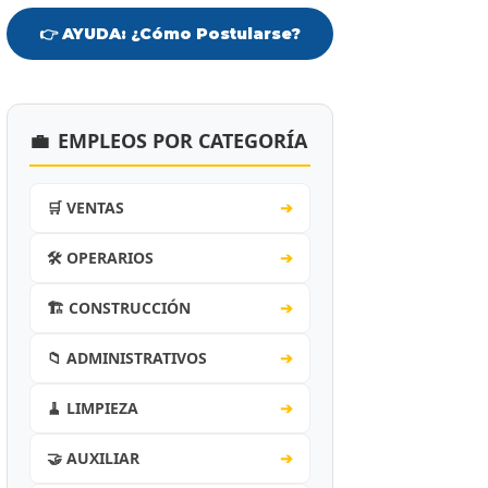
👉 AYUDA: ¿Cómo Postularse?
💼
EMPLEOS POR CATEGORÍA
🛒 VENTAS
➔
🛠️ OPERARIOS
➔
🏗️ CONSTRUCCIÓN
➔
📁 ADMINISTRATIVOS
➔
🧹 LIMPIEZA
➔
🤝 AUXILIAR
➔