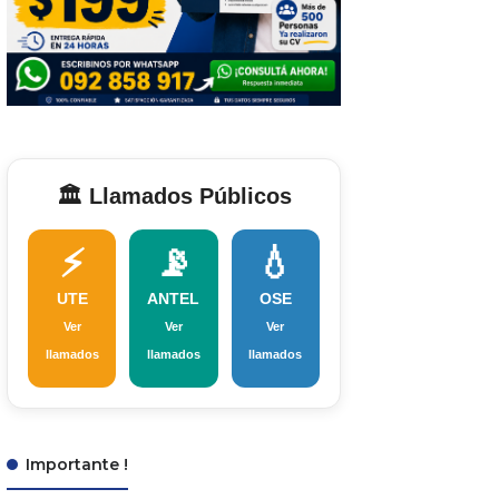
🏛️ Llamados Públicos
⚡
📡
💧
UTE
ANTEL
OSE
Ver
Ver
Ver
llamados
llamados
llamados
Importante !