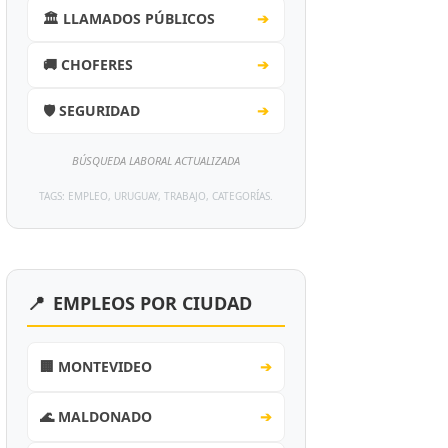
🏛️ LLAMADOS PÚBLICOS
➔
🚚 CHOFERES
➔
🛡️ SEGURIDAD
➔
BÚSQUEDA LABORAL ACTUALIZADA
TAGS: EMPLEO, URUGUAY, TRABAJO, CATEGORÍAS.
📍
EMPLEOS POR CIUDAD
🏢 MONTEVIDEO
➔
🌊 MALDONADO
➔