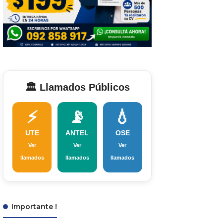
🏛️ Llamados Públicos
⚡
📡
💧
UTE
ANTEL
OSE
Ver
Ver
Ver
llamados
llamados
llamados
Importante !