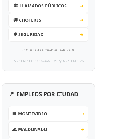
🏛️ LLAMADOS PÚBLICOS
➔
🚚 CHOFERES
➔
🛡️ SEGURIDAD
➔
BÚSQUEDA LABORAL ACTUALIZADA
TAGS: EMPLEO, URUGUAY, TRABAJO, CATEGORÍAS.
📍
EMPLEOS POR CIUDAD
🏢 MONTEVIDEO
➔
🌊 MALDONADO
➔