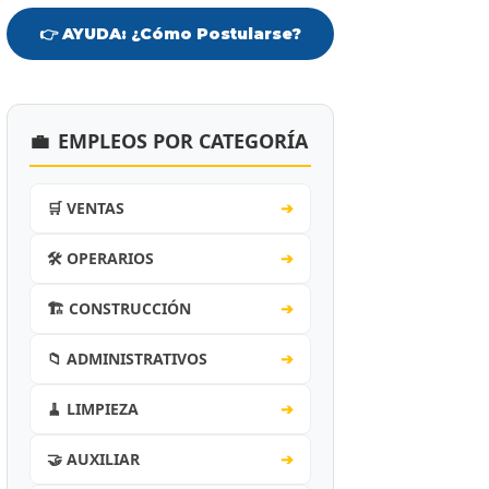
👉 AYUDA: ¿Cómo Postularse?
💼
EMPLEOS POR CATEGORÍA
🛒 VENTAS
➔
🛠️ OPERARIOS
➔
🏗️ CONSTRUCCIÓN
➔
📁 ADMINISTRATIVOS
➔
🧹 LIMPIEZA
➔
🤝 AUXILIAR
➔