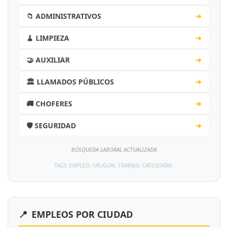
📁 ADMINISTRATIVOS
➔
🧹 LIMPIEZA
➔
🤝 AUXILIAR
➔
🏛️ LLAMADOS PÚBLICOS
➔
🚚 CHOFERES
➔
🛡️ SEGURIDAD
➔
BÚSQUEDA LABORAL ACTUALIZADA
TAGS: EMPLEO, URUGUAY, TRABAJO, CATEGORÍAS.
📍
EMPLEOS POR CIUDAD