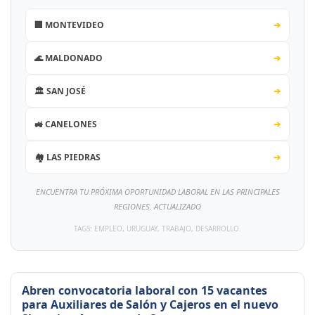
🏢 MONTEVIDEO
➔
🌊 MALDONADO
➔
🏛️ SAN JOSÉ
➔
🚜 CANELONES
➔
🏘️ LAS PIEDRAS
➔
ENCUENTRA TU PRÓXIMA OPORTUNIDAD LABORAL EN LAS PRINCIPALES
REGIONES. ACTUALIZADO
TAGS: EMPLEO, URUGUAY, TRABAJO, DESARROLLO.
Abren convocatoria laboral con 15 vacantes
para Auxiliares de Salón y Cajeros en el nuevo