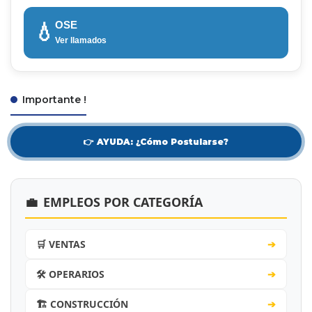
OSE
💧
Ver llamados
Importante !
👉 AYUDA: ¿Cómo Postularse?
💼
EMPLEOS POR CATEGORÍA
🛒 VENTAS
➔
🛠️ OPERARIOS
➔
🏗️ CONSTRUCCIÓN
➔