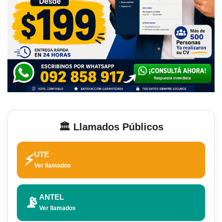
🏛️ Llamados Públicos
UTE
⚡
Ver llamados
ANTEL
📡
Ver llamados