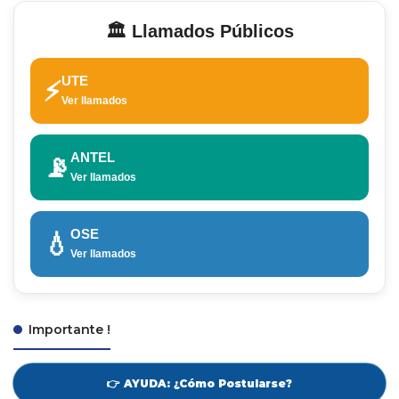
🏛️ Llamados Públicos
UTE
⚡
Ver llamados
ANTEL
📡
Ver llamados
OSE
💧
Ver llamados
Importante !
👉 AYUDA: ¿Cómo Postularse?