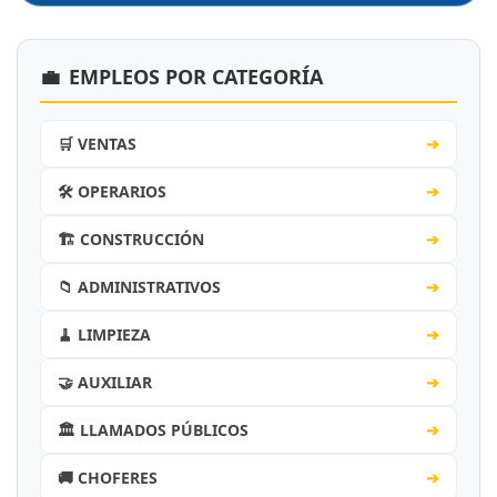
💼
EMPLEOS POR CATEGORÍA
🛒 VENTAS
➔
🛠️ OPERARIOS
➔
🏗️ CONSTRUCCIÓN
➔
📁 ADMINISTRATIVOS
➔
🧹 LIMPIEZA
➔
🤝 AUXILIAR
➔
🏛️ LLAMADOS PÚBLICOS
➔
🚚 CHOFERES
➔