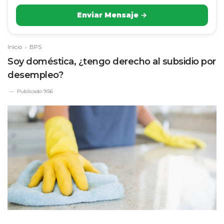
Enviar Mensaje →
Inicio
›
BPS
Soy doméstica, ¿tengo derecho al subsidio por
desempleo?
Publicado
9:56