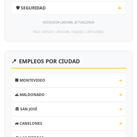
🛡️ SEGURIDAD
➔
BÚSQUEDA LABORAL ACTUALIZADA
TAGS: EMPLEO, URUGUAY, TRABAJO, CATEGORÍAS.
📍
EMPLEOS POR CIUDAD
🏢 MONTEVIDEO
➔
🌊 MALDONADO
➔
🏛️ SAN JOSÉ
➔
🚜 CANELONES
➔