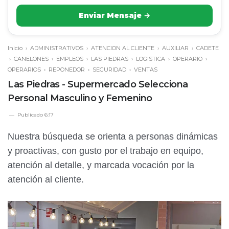
Enviar Mensaje →
Inicio
›
ADMINISTRATIVOS
›
ATENCION AL CLIENTE
›
AUXILIAR
›
CADETE
›
CANELONES
›
EMPLEOS
›
LAS PIEDRAS
›
LOGISTICA
›
OPERARIO
›
OPERARIOS
›
REPONEDOR
›
SEGURIDAD
›
VENTAS
Las Piedras - Supermercado Selecciona
Personal Masculino y Femenino
Publicado
6:17
Nuestra búsqueda se orienta a personas dinámicas
y proactivas, con gusto por el trabajo en equipo,
atención al detalle, y marcada vocación por la
atención al cliente.