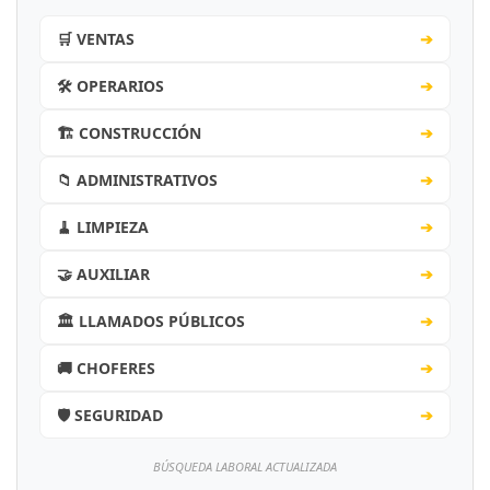
🛒 VENTAS
➔
🛠️ OPERARIOS
➔
🏗️ CONSTRUCCIÓN
➔
📁 ADMINISTRATIVOS
➔
🧹 LIMPIEZA
➔
🤝 AUXILIAR
➔
🏛️ LLAMADOS PÚBLICOS
➔
🚚 CHOFERES
➔
🛡️ SEGURIDAD
➔
BÚSQUEDA LABORAL ACTUALIZADA