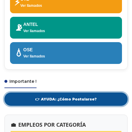
⚡
Ver llamados
ANTEL
📡
Ver llamados
OSE
💧
Ver llamados
Importante !
👉 AYUDA: ¿Cómo Postularse?
💼
EMPLEOS POR CATEGORÍA