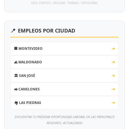
TAGS: EMPLEO, URUGUAY, TRABAJO, CATEGORÍAS.
📍
EMPLEOS POR CIUDAD
🏢 MONTEVIDEO
➔
🌊 MALDONADO
➔
🏛️ SAN JOSÉ
➔
🚜 CANELONES
➔
🏘️ LAS PIEDRAS
➔
ENCUENTRA TU PRÓXIMA OPORTUNIDAD LABORAL EN LAS PRINCIPALES
REGIONES. ACTUALIZADO