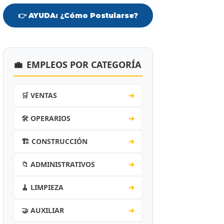
👉 AYUDA: ¿Cómo Postularse?
💼
EMPLEOS POR CATEGORÍA
🛒 VENTAS
➔
🛠️ OPERARIOS
➔
🏗️ CONSTRUCCIÓN
➔
📁 ADMINISTRATIVOS
➔
🧹 LIMPIEZA
➔
🤝 AUXILIAR
➔