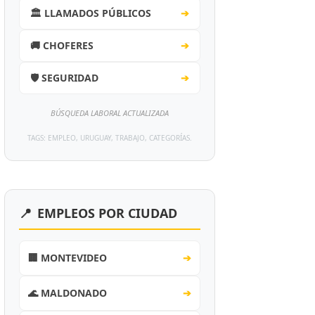
🏛️ LLAMADOS PÚBLICOS
➔
🚚 CHOFERES
➔
🛡️ SEGURIDAD
➔
BÚSQUEDA LABORAL ACTUALIZADA
TAGS: EMPLEO, URUGUAY, TRABAJO, CATEGORÍAS.
📍
EMPLEOS POR CIUDAD
🏢 MONTEVIDEO
➔
🌊 MALDONADO
➔