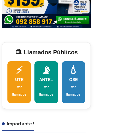
🏛️ Llamados Públicos
⚡
📡
💧
UTE
ANTEL
OSE
Ver
Ver
Ver
llamados
llamados
llamados
Importante !