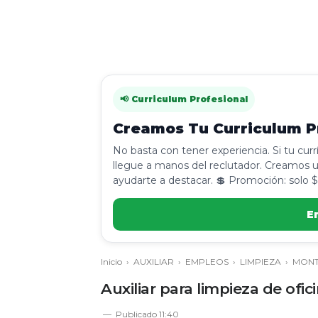
📢 Curriculum Profesional
Creamos Tu Curriculum Pr
No basta con tener experiencia. Si tu cur
llegue a manos del reclutador. Creamos u
ayudarte a destacar. 💲 Promoción: solo $
E
Inicio
›
AUXILIAR
›
EMPLEOS
›
LIMPIEZA
›
MONT
Auxiliar para limpieza de ofi
Publicado
11:40