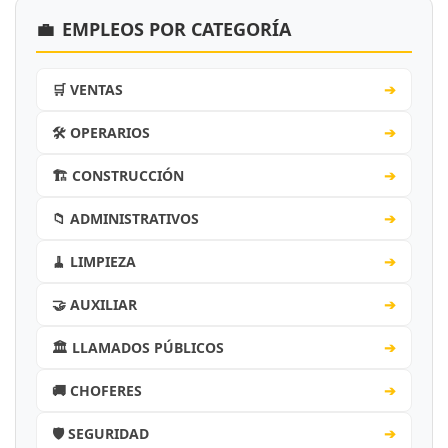
💼
EMPLEOS POR CATEGORÍA
🛒 VENTAS
➔
🛠️ OPERARIOS
➔
🏗️ CONSTRUCCIÓN
➔
📁 ADMINISTRATIVOS
➔
🧹 LIMPIEZA
➔
🤝 AUXILIAR
➔
🏛️ LLAMADOS PÚBLICOS
➔
🚚 CHOFERES
➔
🛡️ SEGURIDAD
➔