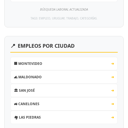
BÚSQUEDA LABORAL ACTUALIZADA
TAGS: EMPLEO, URUGUAY, TRABAJO, CATEGORÍAS.
📍
EMPLEOS POR CIUDAD
🏢 MONTEVIDEO
➔
🌊 MALDONADO
➔
🏛️ SAN JOSÉ
➔
🚜 CANELONES
➔
🏘️ LAS PIEDRAS
➔