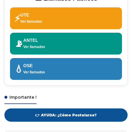
UTE
⚡
Ver llamados
ANTEL
📡
Ver llamados
OSE
💧
Ver llamados
Importante !
👉 AYUDA: ¿Cómo Postularse?