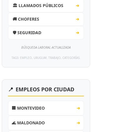
🏛️ LLAMADOS PÚBLICOS
➔
🚚 CHOFERES
➔
🛡️ SEGURIDAD
➔
BÚSQUEDA LABORAL ACTUALIZADA
TAGS: EMPLEO, URUGUAY, TRABAJO, CATEGORÍAS.
📍
EMPLEOS POR CIUDAD
🏢 MONTEVIDEO
➔
🌊 MALDONADO
➔