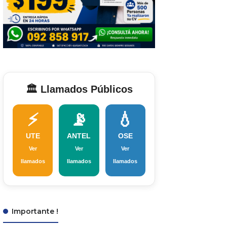
🏛️ Llamados Públicos
⚡
📡
💧
UTE
ANTEL
OSE
Ver
Ver
Ver
llamados
llamados
llamados
Importante !