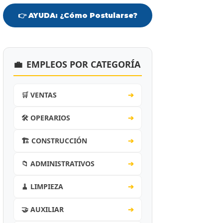
👉 AYUDA: ¿Cómo Postularse?
💼
EMPLEOS POR CATEGORÍA
🛒 VENTAS
➔
🛠️ OPERARIOS
➔
🏗️ CONSTRUCCIÓN
➔
📁 ADMINISTRATIVOS
➔
🧹 LIMPIEZA
➔
🤝 AUXILIAR
➔