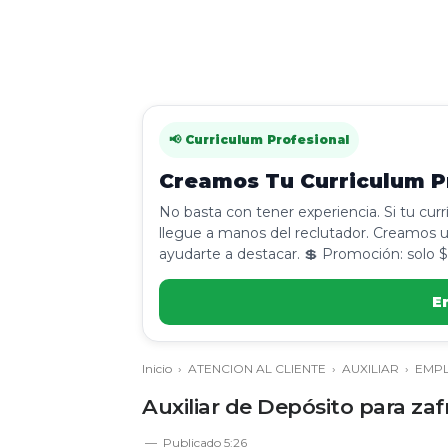
📢 Curriculum Profesional
Creamos Tu Curriculum Pr
No basta con tener experiencia. Si tu cur
llegue a manos del reclutador. Creamos u
ayudarte a destacar. 💲 Promoción: solo $
E
Inicio
›
ATENCION AL CLIENTE
›
AUXILIAR
›
EMP
Auxiliar de Depósito para za
Publicado
5:26