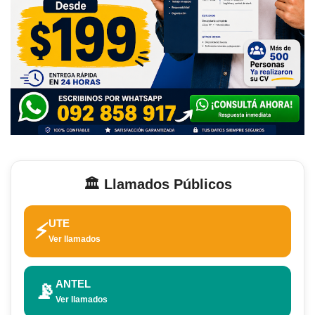
🏛️ Llamados Públicos
UTE
⚡
Ver llamados
ANTEL
📡
Ver llamados