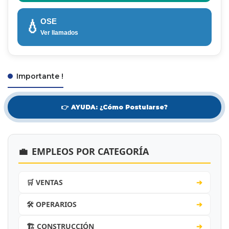
OSE
💧
Ver llamados
Importante !
👉 AYUDA: ¿Cómo Postularse?
💼
EMPLEOS POR CATEGORÍA
🛒 VENTAS
➔
🛠️ OPERARIOS
➔
🏗️ CONSTRUCCIÓN
➔