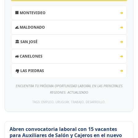
🏢 MONTEVIDEO
➔
🌊 MALDONADO
➔
🏛️ SAN JOSÉ
➔
🚜 CANELONES
➔
🏘️ LAS PIEDRAS
➔
ENCUENTRA TU PRÓXIMA OPORTUNIDAD LABORAL EN LAS PRINCIPALES
REGIONES. ACTUALIZADO
TAGS: EMPLEO, URUGUAY, TRABAJO, DESARROLLO.
Abren convocatoria laboral con 15 vacantes
para Auxiliares de Salón y Cajeros en el nuevo