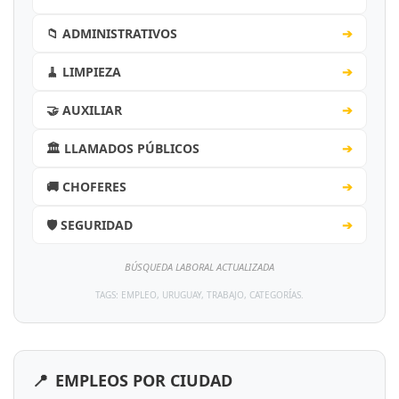
📁 ADMINISTRATIVOS
➔
🧹 LIMPIEZA
➔
🤝 AUXILIAR
➔
🏛️ LLAMADOS PÚBLICOS
➔
🚚 CHOFERES
➔
🛡️ SEGURIDAD
➔
BÚSQUEDA LABORAL ACTUALIZADA
TAGS: EMPLEO, URUGUAY, TRABAJO, CATEGORÍAS.
📍
EMPLEOS POR CIUDAD