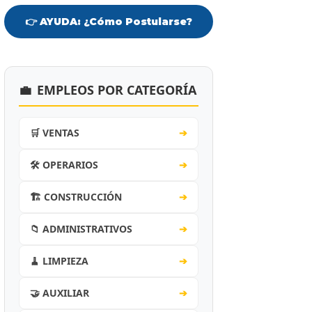
👉 AYUDA: ¿Cómo Postularse?
💼
EMPLEOS POR CATEGORÍA
🛒 VENTAS
➔
🛠️ OPERARIOS
➔
🏗️ CONSTRUCCIÓN
➔
📁 ADMINISTRATIVOS
➔
🧹 LIMPIEZA
➔
🤝 AUXILIAR
➔