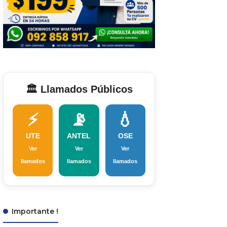
🏛️ Llamados Públicos
⚡
📡
💧
UTE
ANTEL
OSE
Ver
Ver
Ver
llamados
llamados
llamados
Importante !