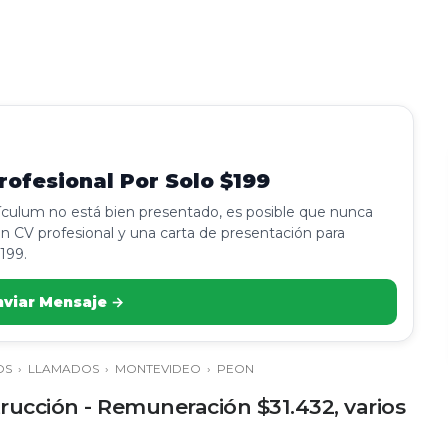
ofesional Por Solo $199
rículum no está bien presentado, es posible que nunca
n CV profesional y una carta de presentación para
199.
nviar Mensaje →
OS
›
LLAMADOS
›
MONTEVIDEO
›
PEON
ucción - Remuneración $31.432, varios