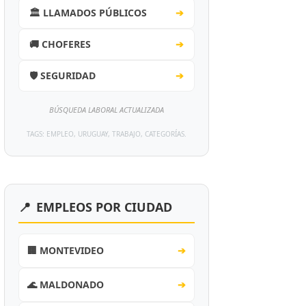
🏛️ LLAMADOS PÚBLICOS
➔
🚚 CHOFERES
➔
🛡️ SEGURIDAD
➔
BÚSQUEDA LABORAL ACTUALIZADA
TAGS: EMPLEO, URUGUAY, TRABAJO, CATEGORÍAS.
📍
EMPLEOS POR CIUDAD
🏢 MONTEVIDEO
➔
🌊 MALDONADO
➔