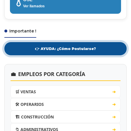
💧
Ver llamados
Importante !
👉 AYUDA: ¿Cómo Postularse?
💼
EMPLEOS POR CATEGORÍA
🛒 VENTAS
➔
🛠️ OPERARIOS
➔
🏗️ CONSTRUCCIÓN
➔
📁 ADMINISTRATIVOS
➔