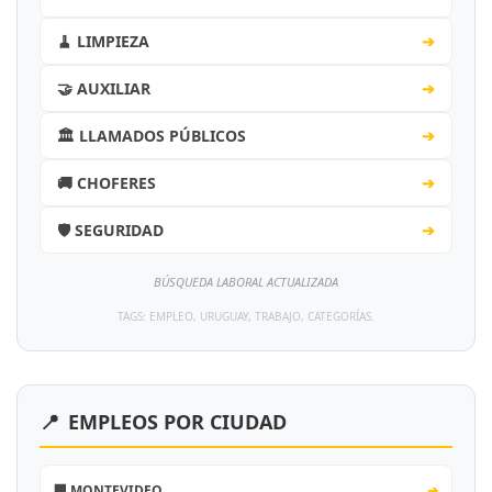
🧹 LIMPIEZA
➔
🤝 AUXILIAR
➔
🏛️ LLAMADOS PÚBLICOS
➔
🚚 CHOFERES
➔
🛡️ SEGURIDAD
➔
BÚSQUEDA LABORAL ACTUALIZADA
TAGS: EMPLEO, URUGUAY, TRABAJO, CATEGORÍAS.
📍
EMPLEOS POR CIUDAD
🏢 MONTEVIDEO
➔