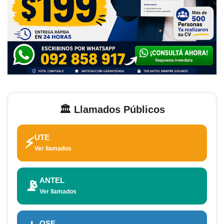
🏛️ Llamados Públicos
UTE
⚡
Ver llamados
ANTEL
📡
Ver llamados
OSE