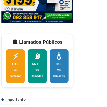
🏛️ Llamados Públicos
⚡
📡
💧
UTE
ANTEL
OSE
Ver
Ver
Ver
llamados
llamados
llamados
Importante !