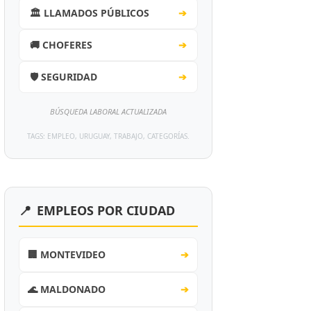
🏛️ LLAMADOS PÚBLICOS
➔
🚚 CHOFERES
➔
🛡️ SEGURIDAD
➔
BÚSQUEDA LABORAL ACTUALIZADA
TAGS: EMPLEO, URUGUAY, TRABAJO, CATEGORÍAS.
📍
EMPLEOS POR CIUDAD
🏢 MONTEVIDEO
➔
🌊 MALDONADO
➔