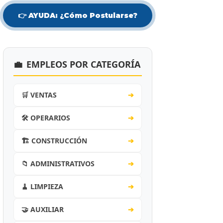
👉 AYUDA: ¿Cómo Postularse?
💼
EMPLEOS POR CATEGORÍA
🛒 VENTAS
➔
🛠️ OPERARIOS
➔
🏗️ CONSTRUCCIÓN
➔
📁 ADMINISTRATIVOS
➔
🧹 LIMPIEZA
➔
🤝 AUXILIAR
➔