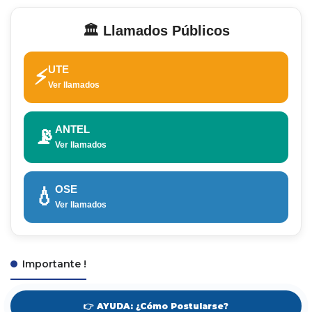
🏛️ Llamados Públicos
UTE
⚡
Ver llamados
ANTEL
📡
Ver llamados
OSE
💧
Ver llamados
Importante !
👉 AYUDA: ¿Cómo Postularse?