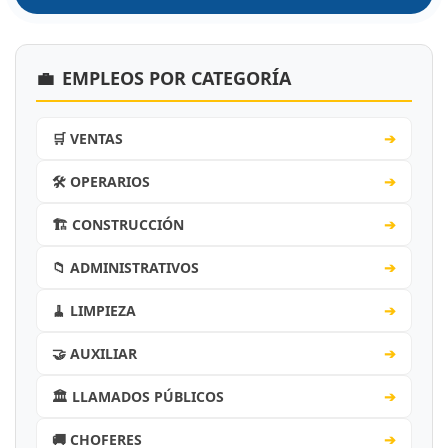
💼
EMPLEOS POR CATEGORÍA
🛒 VENTAS
➔
🛠️ OPERARIOS
➔
🏗️ CONSTRUCCIÓN
➔
📁 ADMINISTRATIVOS
➔
🧹 LIMPIEZA
➔
🤝 AUXILIAR
➔
🏛️ LLAMADOS PÚBLICOS
➔
🚚 CHOFERES
➔