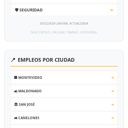
🛡️ SEGURIDAD
➔
BÚSQUEDA LABORAL ACTUALIZADA
TAGS: EMPLEO, URUGUAY, TRABAJO, CATEGORÍAS.
📍
EMPLEOS POR CIUDAD
🏢 MONTEVIDEO
➔
🌊 MALDONADO
➔
🏛️ SAN JOSÉ
➔
🚜 CANELONES
➔