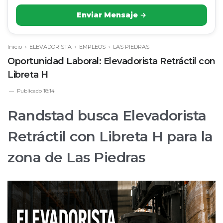
Enviar Mensaje →
Inicio
›
ELEVADORISTA
›
EMPLEOS
›
LAS PIEDRAS
Oportunidad Laboral: Elevadorista Retráctil con
Libreta H
Publicado
18:14
Randstad busca Elevadorista
Retráctil con Libreta H para la
zona de Las Piedras