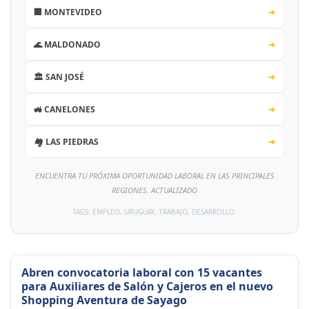
🏢 MONTEVIDEO
➔
🌊 MALDONADO
➔
🏛️ SAN JOSÉ
➔
🚜 CANELONES
➔
🏘️ LAS PIEDRAS
➔
ENCUENTRA TU PRÓXIMA OPORTUNIDAD LABORAL EN LAS PRINCIPALES
REGIONES. ACTUALIZADO
TAGS: EMPLEO, URUGUAY, TRABAJO, DESARROLLO.
Abren convocatoria laboral con 15 vacantes
para Auxiliares de Salón y Cajeros en el nuevo
Shopping Aventura de Sayago