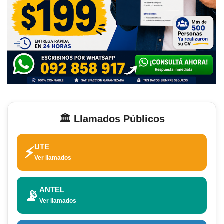
🏛️ Llamados Públicos
UTE
⚡
Ver llamados
ANTEL
📡
Ver llamados