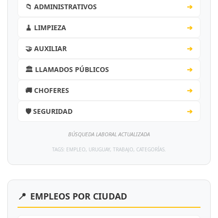
📁 ADMINISTRATIVOS
➔
🧹 LIMPIEZA
➔
🤝 AUXILIAR
➔
🏛️ LLAMADOS PÚBLICOS
➔
🚚 CHOFERES
➔
🛡️ SEGURIDAD
➔
BÚSQUEDA LABORAL ACTUALIZADA
TAGS: EMPLEO, URUGUAY, TRABAJO, CATEGORÍAS.
📍
EMPLEOS POR CIUDAD