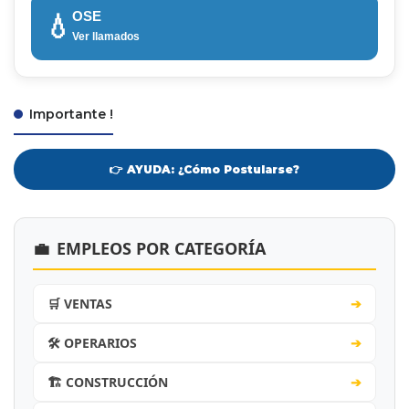
OSE
💧
Ver llamados
Importante !
👉 AYUDA: ¿Cómo Postularse?
💼
EMPLEOS POR CATEGORÍA
🛒 VENTAS
➔
🛠️ OPERARIOS
➔
🏗️ CONSTRUCCIÓN
➔