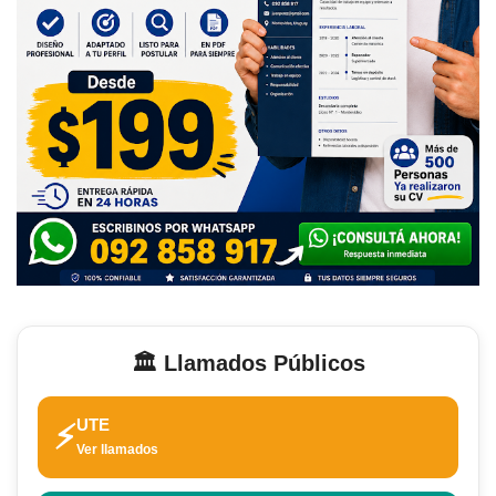
🏛️ Llamados Públicos
UTE
⚡
Ver llamados