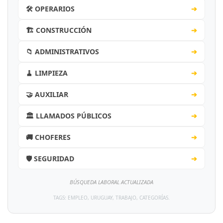
🛠️ OPERARIOS
➔
🏗️ CONSTRUCCIÓN
➔
📁 ADMINISTRATIVOS
➔
🧹 LIMPIEZA
➔
🤝 AUXILIAR
➔
🏛️ LLAMADOS PÚBLICOS
➔
🚚 CHOFERES
➔
🛡️ SEGURIDAD
➔
BÚSQUEDA LABORAL ACTUALIZADA
TAGS: EMPLEO, URUGUAY, TRABAJO, CATEGORÍAS.