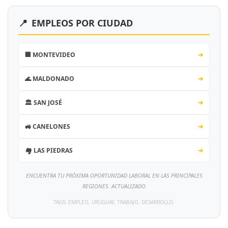
📍
EMPLEOS POR CIUDAD
🏢 MONTEVIDEO
➔
🌊 MALDONADO
➔
🏛️ SAN JOSÉ
➔
🚜 CANELONES
➔
🏘️ LAS PIEDRAS
➔
ENCUENTRA TU PRÓXIMA OPORTUNIDAD LABORAL EN LAS PRINCIPALES
REGIONES. ACTUALIZADO
TAGS: EMPLEO, URUGUAY, TRABAJO, DESARROLLO.