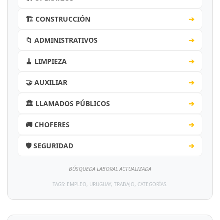
🏗️ CONSTRUCCIÓN
➔
📁 ADMINISTRATIVOS
➔
🧹 LIMPIEZA
➔
🤝 AUXILIAR
➔
🏛️ LLAMADOS PÚBLICOS
➔
🚚 CHOFERES
➔
🛡️ SEGURIDAD
➔
BÚSQUEDA LABORAL ACTUALIZADA
TAGS: EMPLEO, URUGUAY, TRABAJO, CATEGORÍAS.