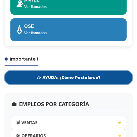
📡
Ver llamados
OSE
💧
Ver llamados
Importante !
👉 AYUDA: ¿Cómo Postularse?
💼
EMPLEOS POR CATEGORÍA
🛒 VENTAS
➔
🛠️ OPERARIOS
➔