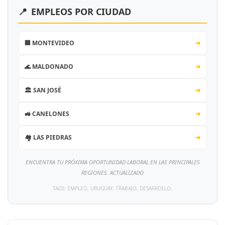
📍
EMPLEOS POR CIUDAD
🏢 MONTEVIDEO
➔
🌊 MALDONADO
➔
🏛️ SAN JOSÉ
➔
🚜 CANELONES
➔
🏘️ LAS PIEDRAS
➔
ENCUENTRA TU PRÓXIMA OPORTUNIDAD LABORAL EN LAS PRINCIPALES
REGIONES. ACTUALIZADO
TAGS: EMPLEO, URUGUAY, TRABAJO, DESARROLLO.