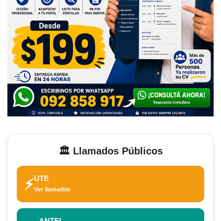
🏛️ Llamados Públicos
UTE
⚡
Ver llamados
ANTEL