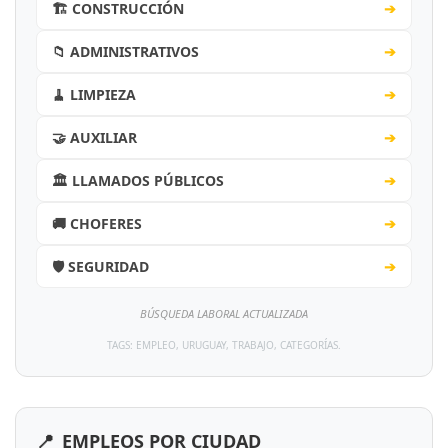
🏗️ CONSTRUCCIÓN
➔
📁 ADMINISTRATIVOS
➔
🧹 LIMPIEZA
➔
🤝 AUXILIAR
➔
🏛️ LLAMADOS PÚBLICOS
➔
🚚 CHOFERES
➔
🛡️ SEGURIDAD
➔
BÚSQUEDA LABORAL ACTUALIZADA
TAGS: EMPLEO, URUGUAY, TRABAJO, CATEGORÍAS.
📍
EMPLEOS POR CIUDAD