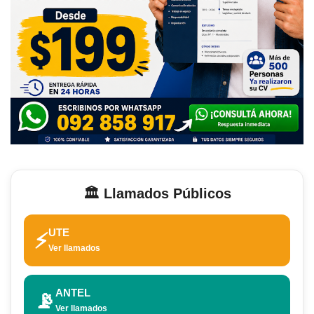
🏛️ Llamados Públicos
UTE
⚡
Ver llamados
ANTEL
📡
Ver llamados