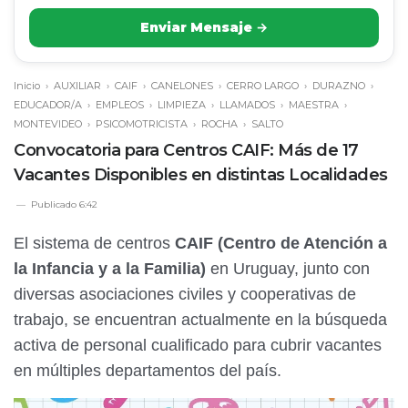
Enviar Mensaje →
Inicio
›
AUXILIAR
›
CAIF
›
CANELONES
›
CERRO LARGO
›
DURAZNO
›
EDUCADOR/A
›
EMPLEOS
›
LIMPIEZA
›
LLAMADOS
›
MAESTRA
›
MONTEVIDEO
›
PSICOMOTRICISTA
›
ROCHA
›
SALTO
Convocatoria para Centros CAIF: Más de 17
Vacantes Disponibles en distintas Localidades
Publicado
6:42
El sistema de centros
CAIF (Centro de Atención a
la Infancia y a la Familia)
en Uruguay, junto con
diversas asociaciones civiles y cooperativas de
trabajo, se encuentran actualmente en la búsqueda
activa de personal cualificado para cubrir vacantes
en múltiples departamentos del país.