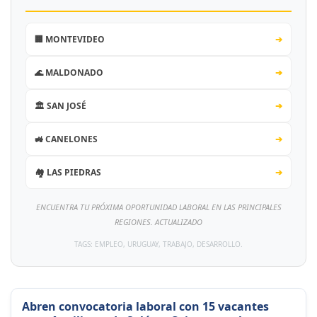
🏢 MONTEVIDEO
➔
🌊 MALDONADO
➔
🏛️ SAN JOSÉ
➔
🚜 CANELONES
➔
🏘️ LAS PIEDRAS
➔
ENCUENTRA TU PRÓXIMA OPORTUNIDAD LABORAL EN LAS PRINCIPALES
REGIONES. ACTUALIZADO
TAGS: EMPLEO, URUGUAY, TRABAJO, DESARROLLO.
Abren convocatoria laboral con 15 vacantes