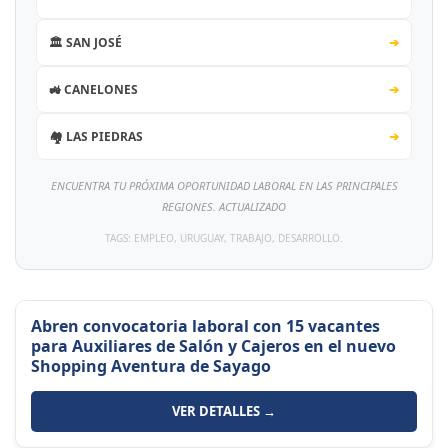
🏛️ SAN JOSÉ
➔
🚜 CANELONES
➔
🏘️ LAS PIEDRAS
➔
ENCUENTRA TU PRÓXIMA OPORTUNIDAD LABORAL EN LAS PRINCIPALES
REGIONES. ACTUALIZADO
TAGS: EMPLEO, URUGUAY, TRABAJO, DESARROLLO.
Abren convocatoria laboral con 15 vacantes
para Auxiliares de Salón y Cajeros en el nuevo
Shopping Aventura de Sayago
VER DETALLES →