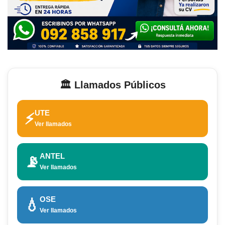
🏛️ Llamados Públicos
UTE
⚡
Ver llamados
ANTEL
📡
Ver llamados
OSE
💧
Ver llamados