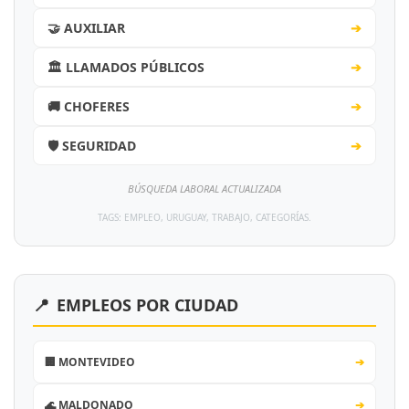
🤝 AUXILIAR
➔
🏛️ LLAMADOS PÚBLICOS
➔
🚚 CHOFERES
➔
🛡️ SEGURIDAD
➔
BÚSQUEDA LABORAL ACTUALIZADA
TAGS: EMPLEO, URUGUAY, TRABAJO, CATEGORÍAS.
📍
EMPLEOS POR CIUDAD
🏢 MONTEVIDEO
➔
🌊 MALDONADO
➔