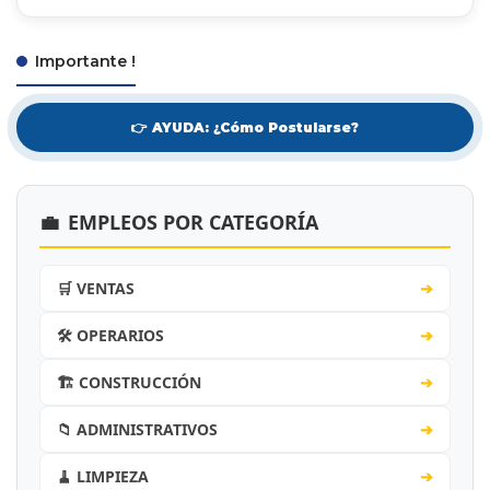
Importante !
👉 AYUDA: ¿Cómo Postularse?
💼
EMPLEOS POR CATEGORÍA
🛒 VENTAS
➔
🛠️ OPERARIOS
➔
🏗️ CONSTRUCCIÓN
➔
📁 ADMINISTRATIVOS
➔
🧹 LIMPIEZA
➔