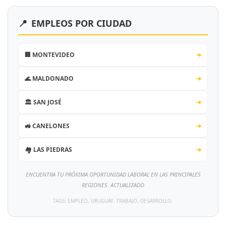
📍
EMPLEOS POR CIUDAD
🏢 MONTEVIDEO
➔
🌊 MALDONADO
➔
🏛️ SAN JOSÉ
➔
🚜 CANELONES
➔
🏘️ LAS PIEDRAS
➔
ENCUENTRA TU PRÓXIMA OPORTUNIDAD LABORAL EN LAS PRINCIPALES
REGIONES. ACTUALIZADO
TAGS: EMPLEO, URUGUAY, TRABAJO, DESARROLLO.