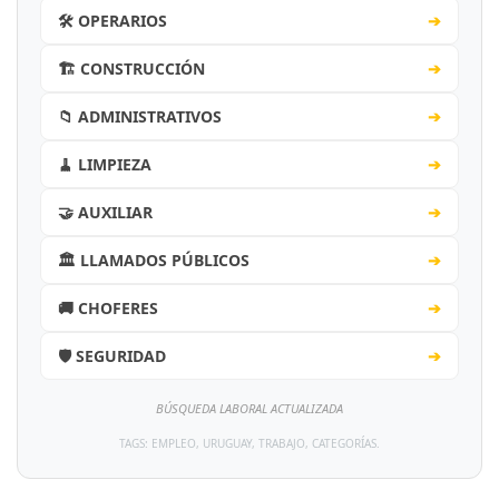
🛠️ OPERARIOS
➔
🏗️ CONSTRUCCIÓN
➔
📁 ADMINISTRATIVOS
➔
🧹 LIMPIEZA
➔
🤝 AUXILIAR
➔
🏛️ LLAMADOS PÚBLICOS
➔
🚚 CHOFERES
➔
🛡️ SEGURIDAD
➔
BÚSQUEDA LABORAL ACTUALIZADA
TAGS: EMPLEO, URUGUAY, TRABAJO, CATEGORÍAS.