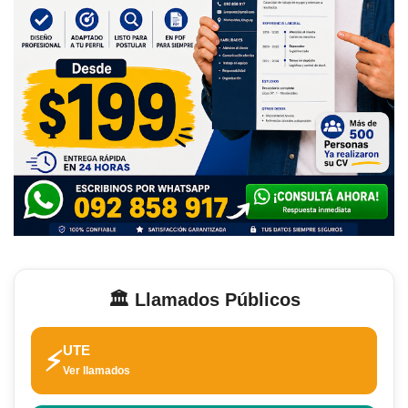
🏛️ Llamados Públicos
UTE
⚡
Ver llamados