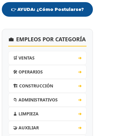
👉 AYUDA: ¿Cómo Postularse?
💼
EMPLEOS POR CATEGORÍA
🛒 VENTAS
➔
🛠️ OPERARIOS
➔
🏗️ CONSTRUCCIÓN
➔
📁 ADMINISTRATIVOS
➔
🧹 LIMPIEZA
➔
🤝 AUXILIAR
➔