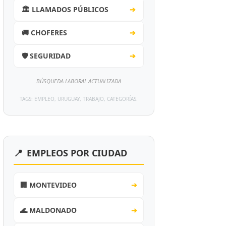
🏛️ LLAMADOS PÚBLICOS
➔
🚚 CHOFERES
➔
🛡️ SEGURIDAD
➔
BÚSQUEDA LABORAL ACTUALIZADA
TAGS: EMPLEO, URUGUAY, TRABAJO, CATEGORÍAS.
📍
EMPLEOS POR CIUDAD
🏢 MONTEVIDEO
➔
🌊 MALDONADO
➔