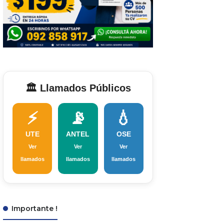
🏛️ Llamados Públicos
⚡
📡
💧
UTE
ANTEL
OSE
Ver
Ver
Ver
llamados
llamados
llamados
Importante !