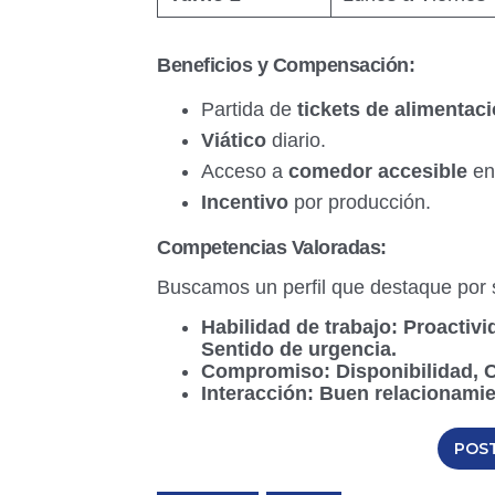
Beneficios y Compensación:
Partida de
tickets de alimentac
Viático
diario.
Acceso a
comedor accesible
en
Incentivo
por producción.
Competencias Valoradas:
Buscamos un perfil que destaque por 
Habilidad de trabajo:
Proactivid
Sentido de urgencia.
Compromiso:
Disponibilidad, 
Interacción:
Buen relacionamien
POS