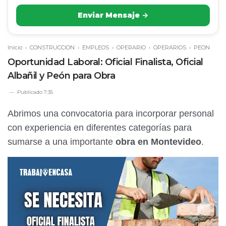
Enviar Mensaje →
Inicio
›
CONSTRUCCION
›
EMPLEOS
›
OPERARIO
›
OPERARIOS
›
PEON
Oportunidad Laboral: Oficial Finalista, Oficial
Albañil y Peón para Obra
Publicado
7:35
Abrimos una convocatoria para incorporar personal
con experiencia en diferentes categorías para
sumarse a una importante
obra en Montevideo
.