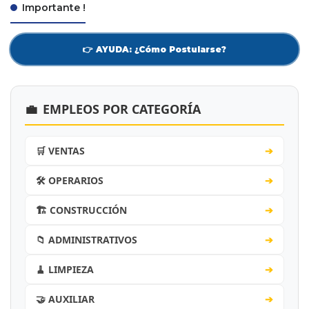
Importante !
👉 AYUDA: ¿Cómo Postularse?
💼
EMPLEOS POR CATEGORÍA
🛒 VENTAS
➔
🛠️ OPERARIOS
➔
🏗️ CONSTRUCCIÓN
➔
📁 ADMINISTRATIVOS
➔
🧹 LIMPIEZA
➔
🤝 AUXILIAR
➔