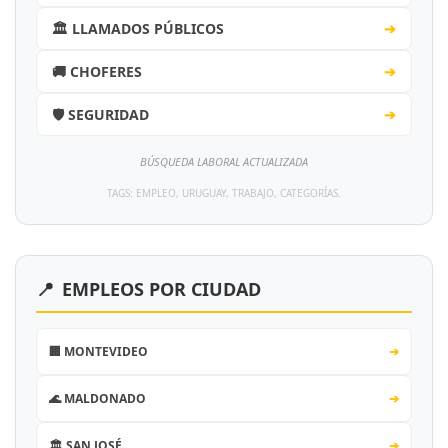
🏛️ LLAMADOS PÚBLICOS
➔
🚚 CHOFERES
➔
🛡️ SEGURIDAD
➔
BÚSQUEDA LABORAL ACTUALIZADA
TAGS: EMPLEO, URUGUAY, TRABAJO, CATEGORÍAS.
📍
EMPLEOS POR CIUDAD
🏢 MONTEVIDEO
➔
🌊 MALDONADO
➔
🏛️ SAN JOSÉ
➔