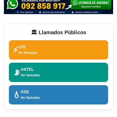
🏛️ Llamados Públicos
UTE
⚡
Ver llamados
ANTEL
📡
Ver llamados
OSE
💧
Ver llamados