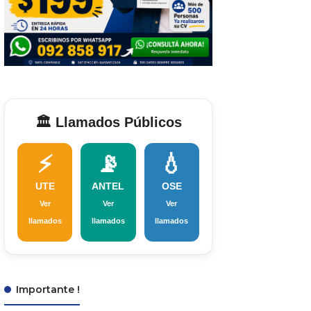
🏛️ Llamados Públicos
⚡
📡
💧
UTE
ANTEL
OSE
Ver
Ver
Ver
llamados
llamados
llamados
Importante !