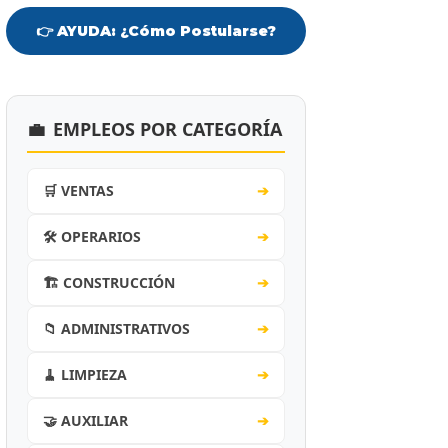
👉 AYUDA: ¿Cómo Postularse?
💼
EMPLEOS POR CATEGORÍA
🛒 VENTAS
➔
🛠️ OPERARIOS
➔
🏗️ CONSTRUCCIÓN
➔
📁 ADMINISTRATIVOS
➔
🧹 LIMPIEZA
➔
🤝 AUXILIAR
➔