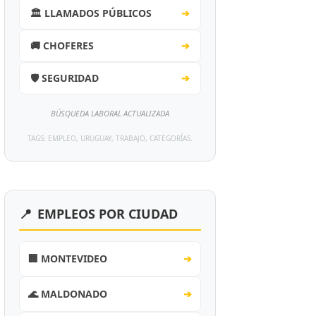
🏛️ LLAMADOS PÚBLICOS
➔
🚚 CHOFERES
➔
🛡️ SEGURIDAD
➔
BÚSQUEDA LABORAL ACTUALIZADA
TAGS: EMPLEO, URUGUAY, TRABAJO, CATEGORÍAS.
📍
EMPLEOS POR CIUDAD
🏢 MONTEVIDEO
➔
🌊 MALDONADO
➔