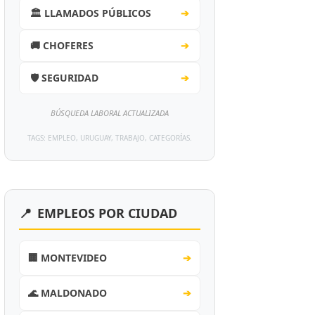
🏛️ LLAMADOS PÚBLICOS
➔
🚚 CHOFERES
➔
🛡️ SEGURIDAD
➔
BÚSQUEDA LABORAL ACTUALIZADA
TAGS: EMPLEO, URUGUAY, TRABAJO, CATEGORÍAS.
📍
EMPLEOS POR CIUDAD
🏢 MONTEVIDEO
➔
🌊 MALDONADO
➔