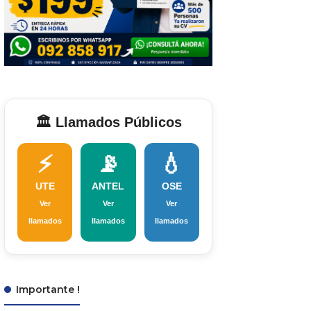
🏛️ Llamados Públicos
⚡
📡
💧
UTE
ANTEL
OSE
Ver
Ver
Ver
llamados
llamados
llamados
Importante !