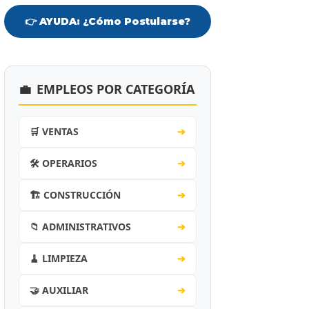
👉 AYUDA: ¿Cómo Postularse?
💼
EMPLEOS POR CATEGORÍA
🛒 VENTAS
➔
🛠️ OPERARIOS
➔
🏗️ CONSTRUCCIÓN
➔
📁 ADMINISTRATIVOS
➔
🧹 LIMPIEZA
➔
🤝 AUXILIAR
➔