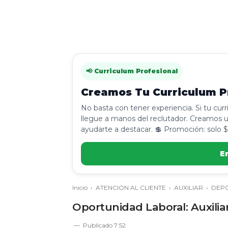
📢 Curriculum Profesional
Creamos Tu Curriculum Pr
No basta con tener experiencia. Si tu cur
llegue a manos del reclutador. Creamos u
ayudarte a destacar. 💲 Promoción: solo $
E
Inicio
›
ATENCION AL CLIENTE
›
AUXILIAR
›
DEPÓ
Oportunidad Laboral: Auxiliar
Publicado
7:52