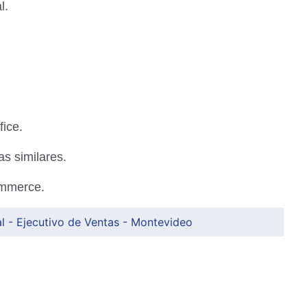
l.
ice.
s similares.
ommerce.
l - Ejecutivo de Ventas - Montevideo