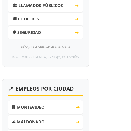
🏛️ LLAMADOS PÚBLICOS
➔
🚚 CHOFERES
➔
🛡️ SEGURIDAD
➔
BÚSQUEDA LABORAL ACTUALIZADA
TAGS: EMPLEO, URUGUAY, TRABAJO, CATEGORÍAS.
📍
EMPLEOS POR CIUDAD
🏢 MONTEVIDEO
➔
🌊 MALDONADO
➔