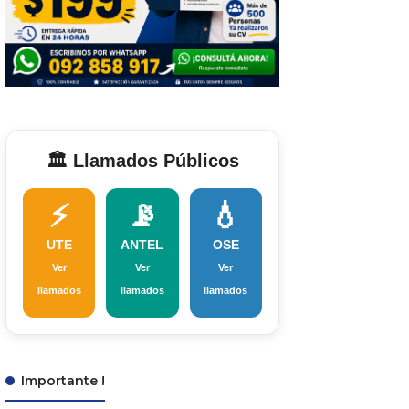
🏛️ Llamados Públicos
⚡
📡
💧
UTE
ANTEL
OSE
Ver
Ver
Ver
llamados
llamados
llamados
Importante !