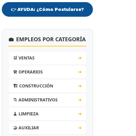
👉 AYUDA: ¿Cómo Postularse?
💼
EMPLEOS POR CATEGORÍA
🛒 VENTAS
➔
🛠️ OPERARIOS
➔
🏗️ CONSTRUCCIÓN
➔
📁 ADMINISTRATIVOS
➔
🧹 LIMPIEZA
➔
🤝 AUXILIAR
➔