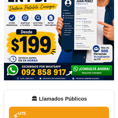
🏛️ Llamados Públicos
UTE
⚡