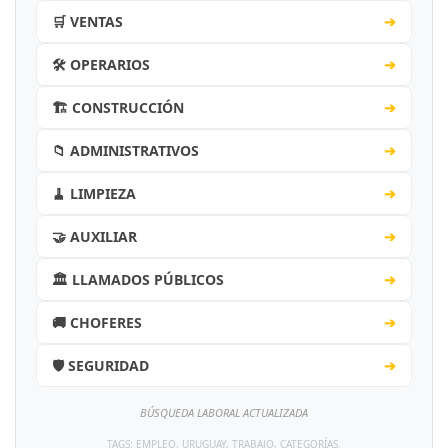
🛒 VENTAS
➔
🛠️ OPERARIOS
➔
🏗️ CONSTRUCCIÓN
➔
📁 ADMINISTRATIVOS
➔
🧹 LIMPIEZA
➔
🤝 AUXILIAR
➔
🏛️ LLAMADOS PÚBLICOS
➔
🚚 CHOFERES
➔
🛡️ SEGURIDAD
➔
BÚSQUEDA LABORAL ACTUALIZADA
TAGS: EMPLEO, URUGUAY, TRABAJO, CATEGORÍAS.