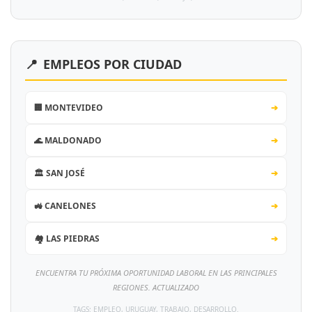
📍
EMPLEOS POR CIUDAD
🏢 MONTEVIDEO
➔
🌊 MALDONADO
➔
🏛️ SAN JOSÉ
➔
🚜 CANELONES
➔
🏘️ LAS PIEDRAS
➔
ENCUENTRA TU PRÓXIMA OPORTUNIDAD LABORAL EN LAS PRINCIPALES
REGIONES. ACTUALIZADO
TAGS: EMPLEO, URUGUAY, TRABAJO, DESARROLLO.