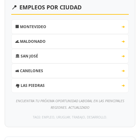
📍
EMPLEOS POR CIUDAD
🏢 MONTEVIDEO
➔
🌊 MALDONADO
➔
🏛️ SAN JOSÉ
➔
🚜 CANELONES
➔
🏘️ LAS PIEDRAS
➔
ENCUENTRA TU PRÓXIMA OPORTUNIDAD LABORAL EN LAS PRINCIPALES
REGIONES. ACTUALIZADO
TAGS: EMPLEO, URUGUAY, TRABAJO, DESARROLLO.