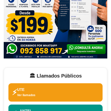
🏛️ Llamados Públicos
UTE
⚡
Ver llamados
ANTEL