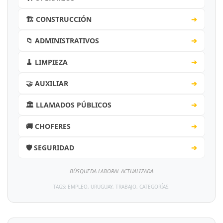
🏗️ CONSTRUCCIÓN
➔
📁 ADMINISTRATIVOS
➔
🧹 LIMPIEZA
➔
🤝 AUXILIAR
➔
🏛️ LLAMADOS PÚBLICOS
➔
🚚 CHOFERES
➔
🛡️ SEGURIDAD
➔
BÚSQUEDA LABORAL ACTUALIZADA
TAGS: EMPLEO, URUGUAY, TRABAJO, CATEGORÍAS.