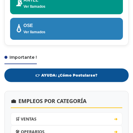
📡
Ver llamados
OSE
💧
Ver llamados
Importante !
👉 AYUDA: ¿Cómo Postularse?
💼
EMPLEOS POR CATEGORÍA
🛒 VENTAS
➔
🛠️ OPERARIOS
➔