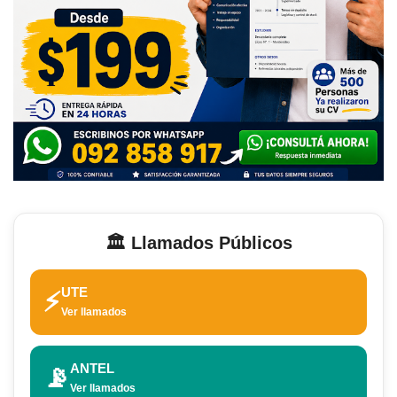
🏛️ Llamados Públicos
UTE
⚡
Ver llamados
ANTEL
📡
Ver llamados