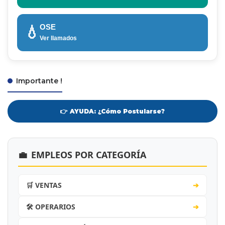
OSE
💧
Ver llamados
Importante !
👉 AYUDA: ¿Cómo Postularse?
💼
EMPLEOS POR CATEGORÍA
🛒 VENTAS
➔
🛠️ OPERARIOS
➔