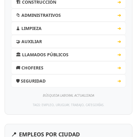
🏗️ CONSTRUCCIÓN
➔
📁 ADMINISTRATIVOS
➔
🧹 LIMPIEZA
➔
🤝 AUXILIAR
➔
🏛️ LLAMADOS PÚBLICOS
➔
🚚 CHOFERES
➔
🛡️ SEGURIDAD
➔
BÚSQUEDA LABORAL ACTUALIZADA
TAGS: EMPLEO, URUGUAY, TRABAJO, CATEGORÍAS.
📍
EMPLEOS POR CIUDAD