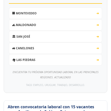
🏢 MONTEVIDEO
➔
🌊 MALDONADO
➔
🏛️ SAN JOSÉ
➔
🚜 CANELONES
➔
🏘️ LAS PIEDRAS
➔
ENCUENTRA TU PRÓXIMA OPORTUNIDAD LABORAL EN LAS PRINCIPALES
REGIONES. ACTUALIZADO
TAGS: EMPLEO, URUGUAY, TRABAJO, DESARROLLO.
Abren convocatoria laboral con 15 vacantes