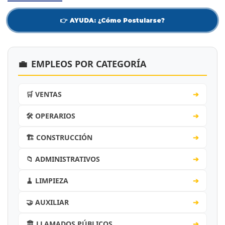
👉 AYUDA: ¿Cómo Postularse?
💼
EMPLEOS POR CATEGORÍA
🛒 VENTAS
➔
🛠️ OPERARIOS
➔
🏗️ CONSTRUCCIÓN
➔
📁 ADMINISTRATIVOS
➔
🧹 LIMPIEZA
➔
🤝 AUXILIAR
➔
🏛️ LLAMADOS PÚBLICOS
➔