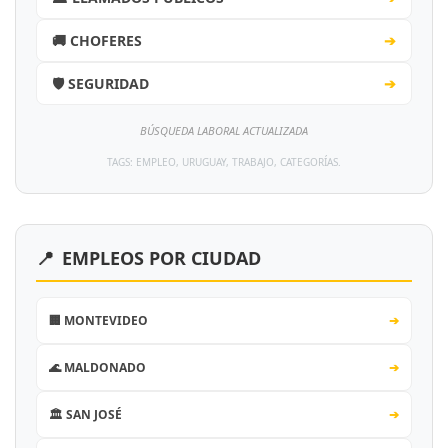
🚚 CHOFERES
➔
🛡️ SEGURIDAD
➔
BÚSQUEDA LABORAL ACTUALIZADA
TAGS: EMPLEO, URUGUAY, TRABAJO, CATEGORÍAS.
📍
EMPLEOS POR CIUDAD
🏢 MONTEVIDEO
➔
🌊 MALDONADO
➔
🏛️ SAN JOSÉ
➔