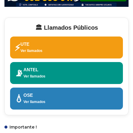
🏛️ Llamados Públicos
UTE
⚡
Ver llamados
ANTEL
📡
Ver llamados
OSE
💧
Ver llamados
Importante !