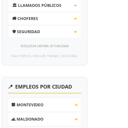
🏛️ LLAMADOS PÚBLICOS
➔
🚚 CHOFERES
➔
🛡️ SEGURIDAD
➔
BÚSQUEDA LABORAL ACTUALIZADA
TAGS: EMPLEO, URUGUAY, TRABAJO, CATEGORÍAS.
📍
EMPLEOS POR CIUDAD
🏢 MONTEVIDEO
➔
🌊 MALDONADO
➔