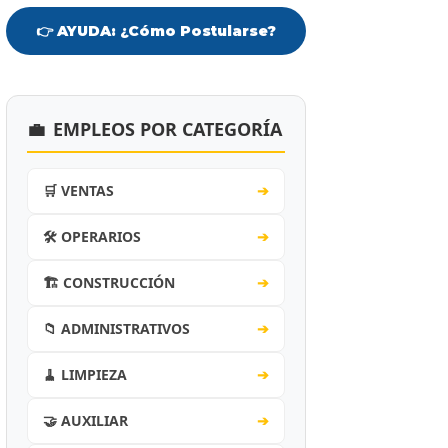
👉 AYUDA: ¿Cómo Postularse?
💼
EMPLEOS POR CATEGORÍA
🛒 VENTAS
➔
🛠️ OPERARIOS
➔
🏗️ CONSTRUCCIÓN
➔
📁 ADMINISTRATIVOS
➔
🧹 LIMPIEZA
➔
🤝 AUXILIAR
➔