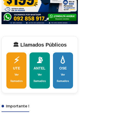
🏛️ Llamados Públicos
⚡
📡
💧
UTE
ANTEL
OSE
Ver
Ver
Ver
llamados
llamados
llamados
Importante !