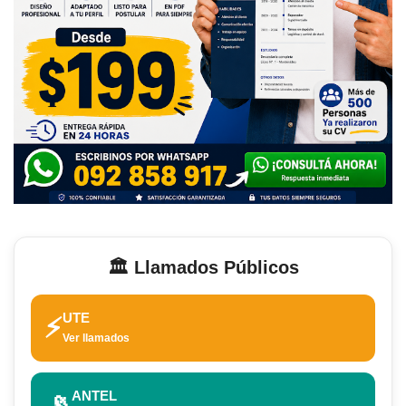
🏛️ Llamados Públicos
UTE
⚡
Ver llamados
ANTEL
📡