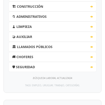
🏗️ CONSTRUCCIÓN
➔
📁 ADMINISTRATIVOS
➔
🧹 LIMPIEZA
➔
🤝 AUXILIAR
➔
🏛️ LLAMADOS PÚBLICOS
➔
🚚 CHOFERES
➔
🛡️ SEGURIDAD
➔
BÚSQUEDA LABORAL ACTUALIZADA
TAGS: EMPLEO, URUGUAY, TRABAJO, CATEGORÍAS.