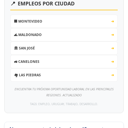
📍
EMPLEOS POR CIUDAD
🏢 MONTEVIDEO
➔
🌊 MALDONADO
➔
🏛️ SAN JOSÉ
➔
🚜 CANELONES
➔
🏘️ LAS PIEDRAS
➔
ENCUENTRA TU PRÓXIMA OPORTUNIDAD LABORAL EN LAS PRINCIPALES
REGIONES. ACTUALIZADO
TAGS: EMPLEO, URUGUAY, TRABAJO, DESARROLLO.