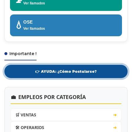
Ver llamados
OSE
💧
Ver llamados
Importante !
👉 AYUDA: ¿Cómo Postularse?
💼
EMPLEOS POR CATEGORÍA
🛒 VENTAS
➔
🛠️ OPERARIOS
➔